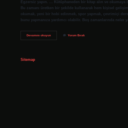
Egzersiz yapın. … Kütüphaneden bir kitap alın ve okumaya 
Bu zamanı üretken bir şekilde kullanarak hem kişisel gelişimi
okumak, yeni bir hobi edinmek, spor yapmak, çevrimiçi dersler
bunu yapmanıza yardımcı olabilir. Boş zamanlarında neler 
Boş
Devamını okuyun
Yorum Bırak
Vakitlerde
Neler
Yapılabilir
Sitemap