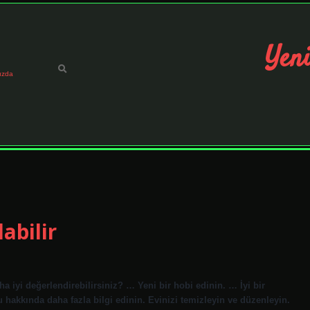
Yeni
ızda
abilir
 iyi değerlendirebilirsiniz? … Yeni bir hobi edinin. … İyi bir
u hakkında daha fazla bilgi edinin. Evinizi temizleyin ve düzenleyin.