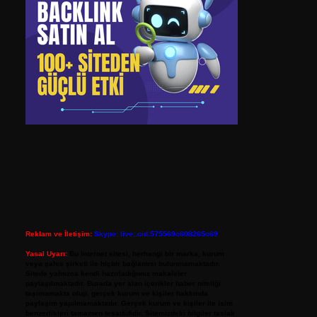
Reklam ve İletişim:
Skype: live:.cid.575569c608265c69
Yasal Uyarı:
Bu internet sitesi, herhangi bir marka, kurum
veya şahıs şirketi ile hiçbir bağlantısı bulunmamaktadır.
Sitede yalnızca kendi hazırladığımız makaleler
paylaşılmaktadır. Burada yer alan içerikler haber niteliği
taşımamakta olup, gerçek kurum ve kişiler hakkında
paylaşım yapılmamaktadır. Gerçek kurum ve kişiler ile isim
benzerlikleri tamamen tesadüfidir. Sitemizdeki bilgiler taslak