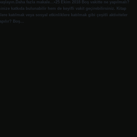
başlayın.Daha fazla makale…•25 Ekim 2018 Boş vakitte ne yapılmalı?
nize katkıda bulunabilir hem de keyifli vakit geçirebilirsiniz. Kitap
e katılmak veya sosyal etkinliklere katılmak gibi çeşitli aktiviteler
yapılır? Boş…