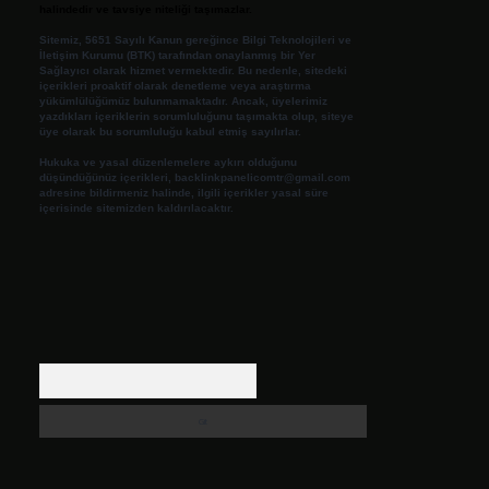
halindedir ve tavsiye niteliği taşımazlar.
Sitemiz, 5651 Sayılı Kanun gereğince Bilgi Teknolojileri ve
İletişim Kurumu (BTK) tarafından onaylanmış bir Yer
Sağlayıcı olarak hizmet vermektedir. Bu nedenle, sitedeki
içerikleri proaktif olarak denetleme veya araştırma
yükümlülüğümüz bulunmamaktadır. Ancak, üyelerimiz
yazdıkları içeriklerin sorumluluğunu taşımakta olup, siteye
üye olarak bu sorumluluğu kabul etmiş sayılırlar.
Hukuka ve yasal düzenlemelere aykırı olduğunu
düşündüğünüz içerikleri,
backlinkpanelicomtr@gmail.com
adresine bildirmeniz halinde, ilgili içerikler yasal süre
içerisinde sitemizden kaldırılacaktır.
Arama