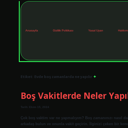
Anasayfa
Gizlilik Politikası
Yasal Uyarı
Hakkım
Etiket:
Evde boş zamanlarda ne yapılır
Boş Vakitlerde Neler Yapıl
Tarih: Ekim 15, 2024
Çok boş vaktim var ne yapmalıyım? Boş zamanınızı nasıl daha
arkadaş bulun ve onunla vakit geçirin. İlginizi çeken bir kon