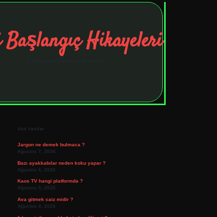
 Başlangıç Hikayeleri
Taşınma maceralarıyla ilham bul!
Sidebar
tulipbet
elexbett.net
Son Yazılar
Jargon ne demek bulmaca ?
Ağustos 7, 2026
Bazı ayakkabılar neden koku yapar ?
Ağustos 6, 2026
Kaos TV hangi platformda ?
Ağustos 5, 2026
Ava gitmek caiz midir ?
Ağustos 4, 2026