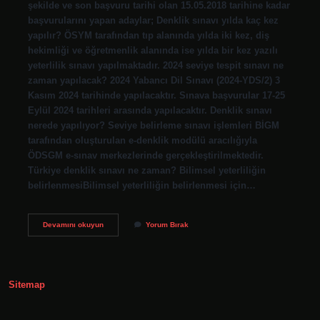
şekilde ve son başvuru tarihi olan 15.05.2018 tarihine kadar
başvurularını yapan adaylar; Denklik sınavı yılda kaç kez
yapılır? ÖSYM tarafından tıp alanında yılda iki kez, diş
hekimliği ve öğretmenlik alanında ise yılda bir kez yazılı
yeterlilik sınavı yapılmaktadır. 2024 seviye tespit sınavı ne
zaman yapılacak? 2024 Yabancı Dil Sınavı (2024-YDS/2) 3
Kasım 2024 tarihinde yapılacaktır. Sınava başvurular 17-25
Eylül 2024 tarihleri ​​arasında yapılacaktır. Denklik sınavı
nerede yapılıyor? Seviye belirleme sınavı işlemleri BİGM
tarafından oluşturulan e-denklik modülü aracılığıyla
ÖDSGM e-sınav merkezlerinde gerçekleştirilmektedir.
Türkiye denklik sınavı ne zaman? Bilimsel yeterliliğin
belirlenmesiBilimsel yeterliliğin belirlenmesi için…
Denklik
Devamını okuyun
Yorum Bırak
Sınavı
Ne
Zaman
2024
Sitemap