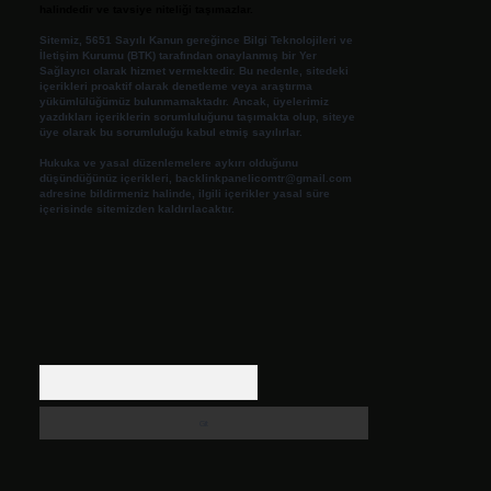
halindedir ve tavsiye niteliği taşımazlar.
Sitemiz, 5651 Sayılı Kanun gereğince Bilgi Teknolojileri ve
İletişim Kurumu (BTK) tarafından onaylanmış bir Yer
Sağlayıcı olarak hizmet vermektedir. Bu nedenle, sitedeki
içerikleri proaktif olarak denetleme veya araştırma
yükümlülüğümüz bulunmamaktadır. Ancak, üyelerimiz
yazdıkları içeriklerin sorumluluğunu taşımakta olup, siteye
üye olarak bu sorumluluğu kabul etmiş sayılırlar.
Hukuka ve yasal düzenlemelere aykırı olduğunu
düşündüğünüz içerikleri,
backlinkpanelicomtr@gmail.com
adresine bildirmeniz halinde, ilgili içerikler yasal süre
içerisinde sitemizden kaldırılacaktır.
Arama