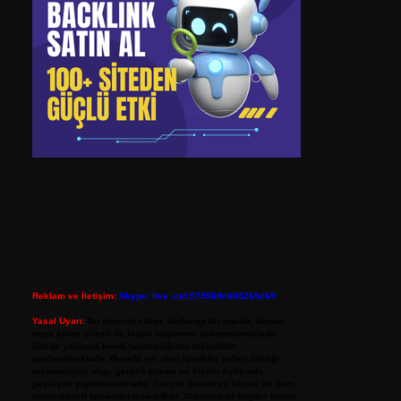
Reklam ve İletişim:
Skype: live:.cid.575569c608265c69
Yasal Uyarı:
Bu internet sitesi, herhangi bir marka, kurum
veya şahıs şirketi ile hiçbir bağlantısı bulunmamaktadır.
Sitede yalnızca kendi hazırladığımız makaleler
paylaşılmaktadır. Burada yer alan içerikler haber niteliği
taşımamakta olup, gerçek kurum ve kişiler hakkında
paylaşım yapılmamaktadır. Gerçek kurum ve kişiler ile isim
benzerlikleri tamamen tesadüfidir. Sitemizdeki bilgiler taslak