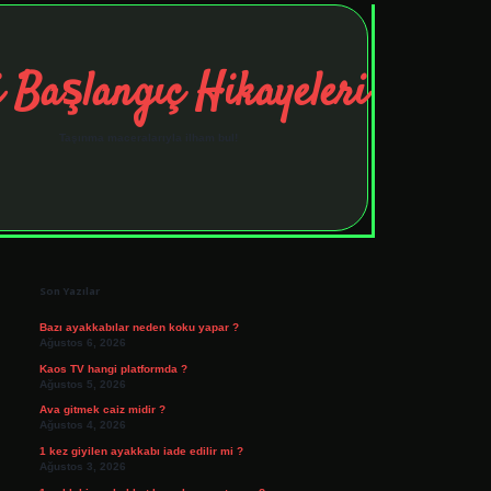
 Başlangıç Hikayeleri
Taşınma maceralarıyla ilham bul!
Sidebar
tulipbet
elexbett.net
Son Yazılar
Bazı ayakkabılar neden koku yapar ?
Ağustos 6, 2026
Kaos TV hangi platformda ?
Ağustos 5, 2026
Ava gitmek caiz midir ?
Ağustos 4, 2026
1 kez giyilen ayakkabı iade edilir mi ?
Ağustos 3, 2026