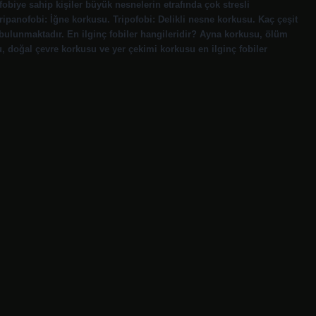
biye sahip kişiler büyük nesnelerin etrafında çok stresli
ripanofobi: İğne korkusu. Tripofobi: Delikli nesne korkusu. Kaç çeşit
rü bulunmaktadır. En ilginç fobiler hangileridir? Ayna korkusu, ölüm
 doğal çevre korkusu ve yer çekimi korkusu en ilginç fobiler