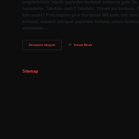
megalofobidir; büyük şeylerden korkmak anlamına gelir. Bu fo
hissederler. Takofobi nedir? Takofobi: Yüksek hız korkusu. T
fobi vardır? Psikologlara göre literatürde 400 farklı fobi tü
korkusu, simetrik olmayan şeylerden korkma, yutma korkusu,
arasındadır.…
Megalofobi
Devamını okuyun
Yorum Bırak
Ne
Anlama
Gelir
Sitemap