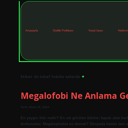
Anasayfa
Gizlilik Politikası
Yasal Uyarı
Hakkım
Etiket:
En tuhaf fobiler nelerdir
Megalofobi Ne Anlama Ge
Tarih: Ekim 18, 2024
En yaygın fobi nedir? En sık görülen fobiler; kapalı alan k
korkusudur. Megalophobia ne demek? Dünyada henüz tam olar