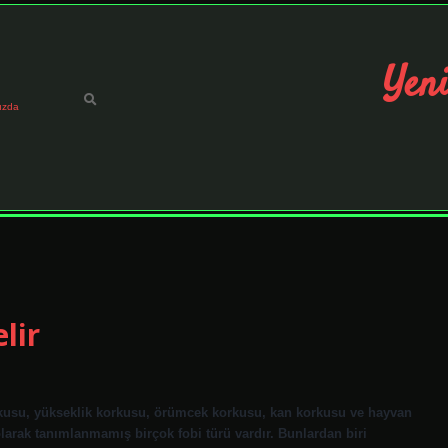
Yeni
ızda
lir
orkusu, yükseklik korkusu, örümcek korkusu, kan korkusu ve hayvan
ak tanımlanmamış birçok fobi türü vardır. Bunlardan biri