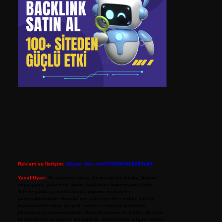
Reklam ve İletişim:
Skype: live:.cid.575569c608265c69
Yasal Uyarı:
Bu internet sitesi, herhangi bir marka, kurum
veya şahıs şirketi ile hiçbir bağlantısı bulunmamaktadır.
Sitede yalnızca kendi hazırladığımız makaleler
paylaşılmaktadır. Burada yer alan içerikler haber niteliği
taşımamakta olup, gerçek kurum ve kişiler hakkında
paylaşım yapılmamaktadır. Gerçek kurum ve kişiler ile isim
benzerlikleri tamamen tesadüfidir. Sitemizdeki bilgiler taslak