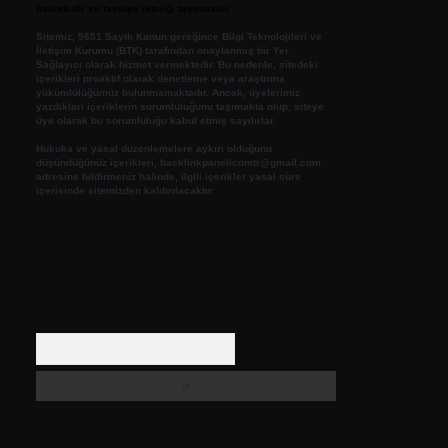
halindedir ve tavsiye niteliği taşımazlar.
Sitemiz, 5651 Sayılı Kanun gereğince Bilgi Teknolojileri ve
İletişim Kurumu (BTK) tarafından onaylanmış bir Yer
Sağlayıcı olarak hizmet vermektedir. Bu nedenle, sitedeki
içerikleri proaktif olarak denetleme veya araştırma
yükümlülüğümüz bulunmamaktadır. Ancak, üyelerimiz
yazdıkları içeriklerin sorumluluğunu taşımakta olup, siteye
üye olarak bu sorumluluğu kabul etmiş sayılırlar.
Hukuka ve yasal düzenlemelere aykırı olduğunu
düşündüğünüz içerikleri,
backlinkpanelicomtr@gmail.com
adresine bildirmeniz halinde, ilgili içerikler yasal süre
içerisinde sitemizden kaldırılacaktır.
Arama