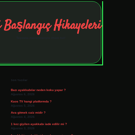
 Başlangıç Hikayeleri
Taşınma maceralarıyla ilham bul!
Sidebar
tulipbet
elexbett.net
Son Yazılar
Bazı ayakkabılar neden koku yapar ?
Ağustos 6, 2026
Kaos TV hangi platformda ?
Ağustos 5, 2026
Ava gitmek caiz midir ?
Ağustos 4, 2026
1 kez giyilen ayakkabı iade edilir mi ?
Ağustos 3, 2026