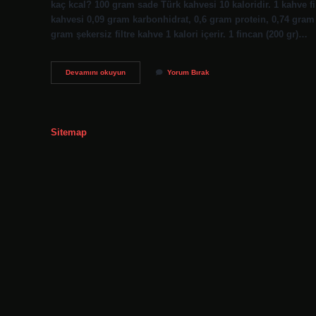
kaç kcal? 100 gram sade Türk kahvesi 10 kaloridir. 1 kahve fi
kahvesi 0,09 gram karbonhidrat, 0,6 gram protein, 0,74 gram y
gram şekersiz filtre kahve 1 kalori içerir. 1 fincan (200 gr)…
1
Devamını okuyun
Yorum Bırak
Fincan
Türk
Kahvesi
Kaç
Kalori
Sitemap