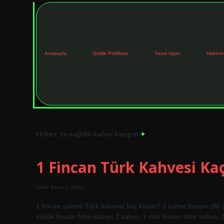
Anasayfa
Gizlilik Politikası
Yasal Uyarı
Hakkım
Etiket:
En sağlıklı kahve hangisi
1 Fincan Türk Kahvesi Kaç
Tarih: Ekim 1, 2024
1 fincan şekerli Türk kahvesi kaç kalori? 1 kahve fincanı (80 
küçük fincan filtre kahve: 2 kalori. 1 orta fincan filtre kahve: