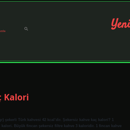
Yeni
ızda
 Kalori
gr) şekerli Türk kahvesi 42 kcal’dir. Şekersiz kahve kaç kalori? 1
 2 kalori. Büyük fincan şekersiz filtre kahve 3 kaloridir. 1 fincan kahve