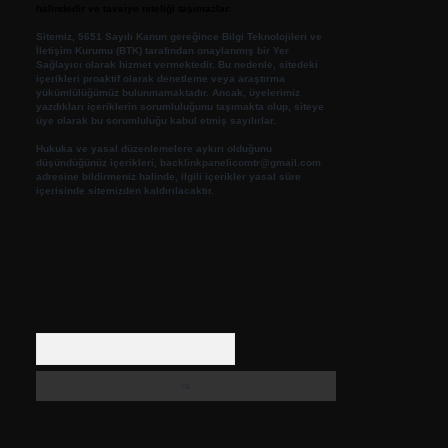
halindedir ve tavsiye niteliği taşımazlar.
Sitemiz, 5651 Sayılı Kanun gereğince Bilgi Teknolojileri ve
İletişim Kurumu (BTK) tarafından onaylanmış bir Yer
Sağlayıcı olarak hizmet vermektedir. Bu nedenle, sitedeki
içerikleri proaktif olarak denetleme veya araştırma
yükümlülüğümüz bulunmamaktadır. Ancak, üyelerimiz
yazdıkları içeriklerin sorumluluğunu taşımakta olup, siteye
üye olarak bu sorumluluğu kabul etmiş sayılırlar.
Hukuka ve yasal düzenlemelere aykırı olduğunu
düşündüğünüz içerikleri,
backlinkpanelicomtr@gmail.com
adresine bildirmeniz halinde, ilgili içerikler yasal süre
içerisinde sitemizden kaldırılacaktır.
Arama