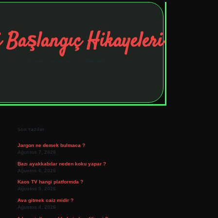
 Başlangıç Hikayeleri
Taşınma maceralarıyla ilham bul!
Sidebar
tulipbet
elexbett.net
Son Yazılar
Jargon ne demek bulmaca ?
Ağustos 7, 2026
Bazı ayakkabılar neden koku yapar ?
Ağustos 6, 2026
Kaos TV hangi platformda ?
Ağustos 5, 2026
Ava gitmek caiz midir ?
Ağustos 4, 2026