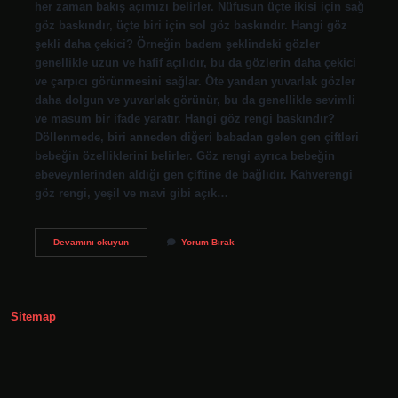
her zaman bakış açımızı belirler. Nüfusun üçte ikisi için sağ
göz baskındır, üçte biri için sol göz baskındır. Hangi göz
şekli daha çekici? Örneğin badem şeklindeki gözler
genellikle uzun ve hafif açılıdır, bu da gözlerin daha çekici
ve çarpıcı görünmesini sağlar. Öte yandan yuvarlak gözler
daha dolgun ve yuvarlak görünür, bu da genellikle sevimli
ve masum bir ifade yaratır. Hangi göz rengi baskındır?
Döllenmede, biri anneden diğeri babadan gelen gen çiftleri
bebeğin özelliklerini belirler. Göz rengi ayrıca bebeğin
ebeveynlerinden aldığı gen çiftine de bağlıdır. Kahverengi
göz rengi, yeşil ve mavi gibi açık…
Hangi
Devamını okuyun
Yorum Bırak
Göz
Şekli
Baskındır
Sitemap