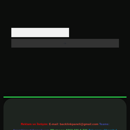
Arama
xbett.net
Reklam ve İletişim:
E-mail:
backlinkpaneli@gmail.com
Teams: