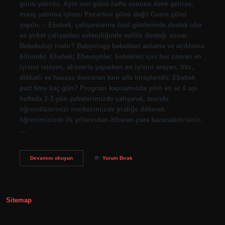
günü yatırılır. Ayın son günü hafta sonuna denk gelirse,
maaş yatırma işlemi Pazartesi günü değil Cuma günü
yapılır. – Ebebek, çalışanlarına özel günlerinde destek olur
ve şirket çalışanları evlendiğinde evlilik desteği sunar.
Bebekoloji nedir? Babyology bebekleri anlama ve açıklama
bilimidir. Ebebek; Ebeveynler, bebekleri için her zaman en
iyisini isteyen, alışveriş yaparken en iyisini arayan, titiz,
dikkatli ve hassas davranan tüm aile bireyleridir. Ebebek
part time kaç gün? Program kapsamında yılın en az 6 ayı
haftada 2-3 gün şubelerimizde çalışarak, teoride
öğrendiklerinizi merkezimizde pratiğe dökerek
öğreniminizin ilk yıllarından itibaren para kazanabilirsiniz.
…
Bebekolog
Devamını okuyun
Yorum Bırak
Ne
Iş
Yapar
Sitemap