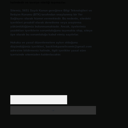
halindedir ve tavsiye niteliği taşımazlar.
Sitemiz, 5651 Sayılı Kanun gereğince Bilgi Teknolojileri ve
İletişim Kurumu (BTK) tarafından onaylanmış bir Yer
Sağlayıcı olarak hizmet vermektedir. Bu nedenle, sitedeki
içerikleri proaktif olarak denetleme veya araştırma
yükümlülüğümüz bulunmamaktadır. Ancak, üyelerimiz
yazdıkları içeriklerin sorumluluğunu taşımakta olup, siteye
üye olarak bu sorumluluğu kabul etmiş sayılırlar.
Hukuka ve yasal düzenlemelere aykırı olduğunu
düşündüğünüz içerikleri,
backlinkpanelicomtr@gmail.com
adresine bildirmeniz halinde, ilgili içerikler yasal süre
içerisinde sitemizden kaldırılacaktır.
Arama