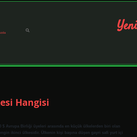
Yeni
ızda
esi Hangisi
$ Avrupa Birliği üyeleri arasında en küçük ülkelerden biri olan
gin ikinci ülkesidir. Ülkenin kişi başına düşen gayri safi yurt içi