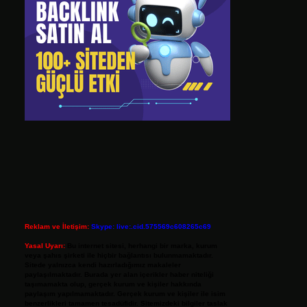
Reklam ve İletişim:
Skype: live:.cid.575569c608265c69
Yasal Uyarı:
Bu internet sitesi, herhangi bir marka, kurum
veya şahıs şirketi ile hiçbir bağlantısı bulunmamaktadır.
Sitede yalnızca kendi hazırladığımız makaleler
paylaşılmaktadır. Burada yer alan içerikler haber niteliği
taşımamakta olup, gerçek kurum ve kişiler hakkında
paylaşım yapılmamaktadır. Gerçek kurum ve kişiler ile isim
benzerlikleri tamamen tesadüfidir. Sitemizdeki bilgiler taslak