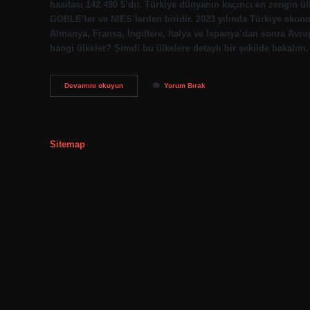
hasılası 142.490 $’dır. Türkiye dünyanın kaçıncı en zengin ü
GOBLE’ler ve NIES’lerden biridir. 2023 yılında Türkiye ek
Almanya, Fransa, İngiltere, İtalya ve İspanya’dan sonra Avru
hangi ülkeler? Şimdi bu ülkelere detaylı bir şekilde bakalım
Dünyanın
Devamını okuyun
Yorum Bırak
En
Zengin
1
Ülkesi
Hangisi
Sitemap