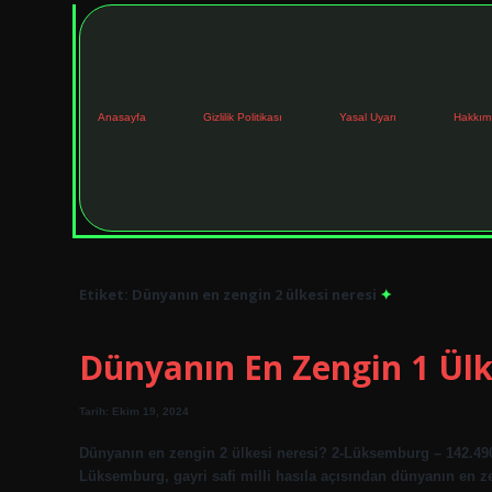
Anasayfa
Gizlilik Politikası
Yasal Uyarı
Hakkım
Etiket:
Dünyanın en zengin 2 ülkesi neresi
Dünyanın En Zengin 1 Ülk
Tarih: Ekim 19, 2024
Dünyanın en zengin 2 ülkesi neresi? 2-Lüksemburg – 142.490 
Lüksemburg, gayri safi milli hasıla açısından dünyanın en zen