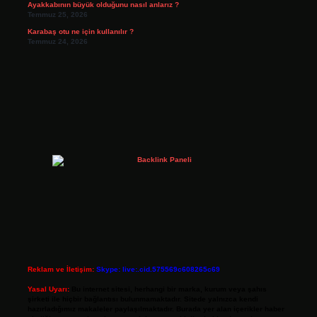
Ayakkabının büyük olduğunu nasıl anlarız ?
Temmuz 25, 2026
Karabaş otu ne için kullanılır ?
Temmuz 24, 2026
Reklam ve İletişim:
Skype: live:.cid.575569c608265c69
Yasal Uyarı:
Bu internet sitesi, herhangi bir marka, kurum veya şahıs
şirketi ile hiçbir bağlantısı bulunmamaktadır. Sitede yalnızca kendi
hazırladığımız makaleler paylaşılmaktadır. Burada yer alan içerikler haber