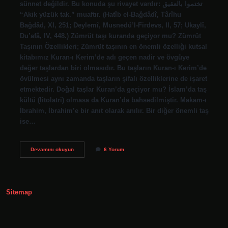
sünnet değildir. Bu konuda şu rivayet vardır: تختموا بالعقيق
“Akik yüzük tak.” muaftır. (Hatîb el-Bağdâdî, Târîhu
Bağdâd, XI, 251; Deylemî, Musnedü’l-Firdevs, II, 57; Ukaylî,
Du’afâ, IV, 448.) Zümrüt taşı kuranda geçiyor mu? Zümrüt
Taşının Özellikleri; Zümrüt taşının en önemli özelliği kutsal
kitabımız Kuran-ı Kerim’de adı geçen nadir ve övgüye
değer taşlardan biri olmasıdır. Bu taşların Kuran-ı Kerim’de
övülmesi aynı zamanda taşların şifalı özelliklerine de işaret
etmektedir. Doğal taşlar Kuran’da geçiyor mu? İslam’da taş
kültü (litolatri) olmasa da Kuran’da bahsedilmiştir. Makām-ı
İbrahim, İbrahim’e bir anıt olarak anılır. Bir diğer önemli taş
ise…
Hz
Devamını okuyun
6 Yorum
Muhammed
Hangi
Taşı
Kullanırdı
Sitemap