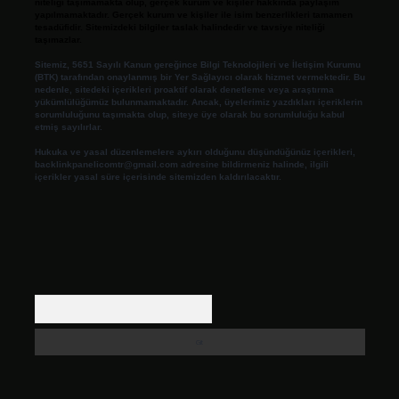
niteliği taşımamakta olup, gerçek kurum ve kişiler hakkında paylaşım
yapılmamaktadır. Gerçek kurum ve kişiler ile isim benzerlikleri tamamen
tesadüfidir. Sitemizdeki bilgiler taslak halindedir ve tavsiye niteliği
taşımazlar.
Sitemiz, 5651 Sayılı Kanun gereğince Bilgi Teknolojileri ve İletişim Kurumu
(BTK) tarafından onaylanmış bir Yer Sağlayıcı olarak hizmet vermektedir. Bu
nedenle, sitedeki içerikleri proaktif olarak denetleme veya araştırma
yükümlülüğümüz bulunmamaktadır. Ancak, üyelerimiz yazdıkları içeriklerin
sorumluluğunu taşımakta olup, siteye üye olarak bu sorumluluğu kabul
etmiş sayılırlar.
Hukuka ve yasal düzenlemelere aykırı olduğunu düşündüğünüz içerikleri,
backlinkpanelicomtr@gmail.com
adresine bildirmeniz halinde, ilgili
içerikler yasal süre içerisinde sitemizden kaldırılacaktır.
Arama