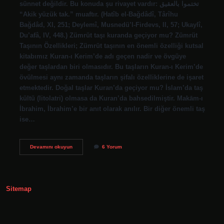
sünnet değildir. Bu konuda şu rivayet vardır: تختموا بالعقيق
“Akik yüzük tak.” muaftır. (Hatîb el-Bağdâdî, Târîhu
Bağdâd, XI, 251; Deylemî, Musnedü’l-Firdevs, II, 57; Ukaylî,
Du’afâ, IV, 448.) Zümrüt taşı kuranda geçiyor mu? Zümrüt
Taşının Özellikleri; Zümrüt taşının en önemli özelliği kutsal
kitabımız Kuran-ı Kerim’de adı geçen nadir ve övgüye
değer taşlardan biri olmasıdır. Bu taşların Kuran-ı Kerim’de
övülmesi aynı zamanda taşların şifalı özelliklerine de işaret
etmektedir. Doğal taşlar Kuran’da geçiyor mu? İslam’da taş
kültü (litolatri) olmasa da Kuran’da bahsedilmiştir. Makām-ı
İbrahim, İbrahim’e bir anıt olarak anılır. Bir diğer önemli taş
ise…
Hz
Devamını okuyun
6 Yorum
Muhammed
Hangi
Taşı
Kullanırdı
Sitemap