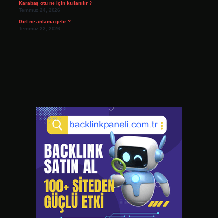
Karabaş otu ne için kullanılır ?
Temmuz 24, 2026
Girl ne anlama gelir ?
Temmuz 22, 2026