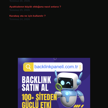
Temmuz 26, 2026
Ayakkabının büyük olduğunu nasıl anlarız ?
Temmuz 25, 2026
Karabaş otu ne için kullanılır ?
Temmuz 24, 2026