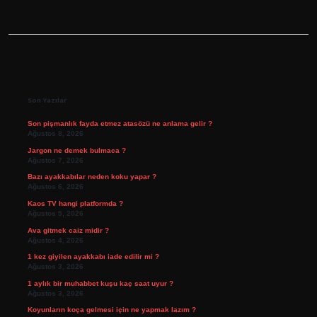
Sidebar
Son Yazılar
Son pişmanlık fayda etmez atasözü ne anlama gelir ?
Ağustos 8, 2026
Jargon ne demek bulmaca ?
Ağustos 7, 2026
Bazı ayakkabılar neden koku yapar ?
Ağustos 6, 2026
Kaos TV hangi platformda ?
Ağustos 5, 2026
Ava gitmek caiz midir ?
Ağustos 4, 2026
1 kez giyilen ayakkabı iade edilir mi ?
Ağustos 3, 2026
1 aylık bir muhabbet kuşu kaç saat uyur ?
Ağustos 3, 2026
Koyunların koça gelmesi için ne yapmak lazım ?