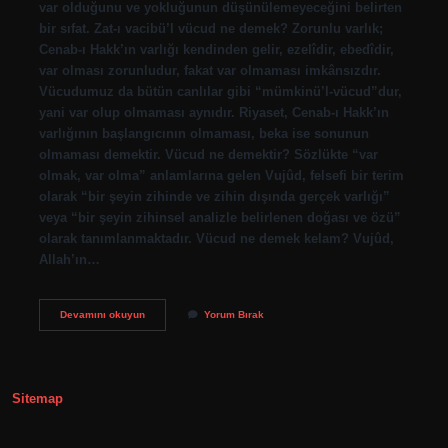
var olduğunu ve yokluğunun düşünülemeyeceğini belirten
bir sıfat. Zat-ı vacibü’l vücud ne demek? Zorunlu varlık;
Cenab-ı Hakk’ın varlığı kendinden gelir, ezelîdir, ebedîdir,
var olması zorunludur, fakat var olmaması imkânsızdır.
Vücudumuz da bütün canlılar gibi “mümkinü’l-vücud”dur,
yani var olup olmaması aynıdır. Riyaset, Cenab-ı Hakk’ın
varlığının başlangıcının olmaması, beka ise sonunun
olmaması demektir. Vücud ne demektir? Sözlükte “var
olmak, var olma” anlamlarına gelen Vujûd, felsefi bir terim
olarak “bir şeyin zihinde ve zihin dışında gerçek varlığı”
veya “bir şeyin zihinsel analizle belirlenen doğası ve özü”
olarak tanımlanmaktadır. Vücud ne demek kelam? Vujûd,
Allah’ın…
Vacibul
Devamını okuyun
Yorum Bırak
Vücud
Arapça
Ne
Demek
Sitemap