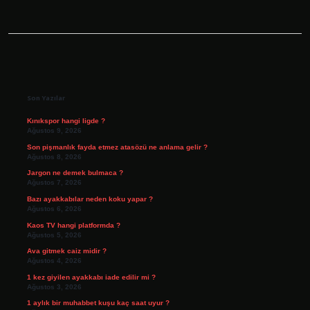
Sidebar
Son Yazılar
Kınıkspor hangi ligde ?
Ağustos 9, 2026
Son pişmanlık fayda etmez atasözü ne anlama gelir ?
Ağustos 8, 2026
Jargon ne demek bulmaca ?
Ağustos 7, 2026
Bazı ayakkabılar neden koku yapar ?
Ağustos 6, 2026
Kaos TV hangi platformda ?
Ağustos 5, 2026
Ava gitmek caiz midir ?
Ağustos 4, 2026
1 kez giyilen ayakkabı iade edilir mi ?
Ağustos 3, 2026
1 aylık bir muhabbet kuşu kaç saat uyur ?