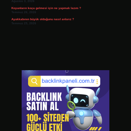
Ağustos 3, 2026
Koyunların koça gelmesi için ne yapmak lazım ?
Temmuz 26, 2026
Ayakkabının büyük olduğunu nasıl anlarız ?
Temmuz 25, 2026