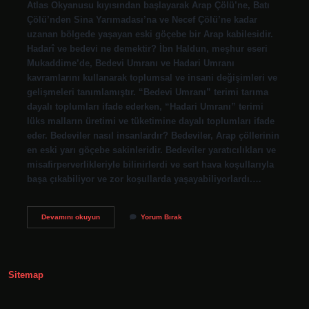
Atlas Okyanusu kıyısından başlayarak Arap Çölü’ne, Batı
Çölü’nden Sina Yarımadası’na ve Necef Çölü’ne kadar
uzanan bölgede yaşayan eski göçebe bir Arap kabilesidir.
Hadarî ve bedevi ne demektir? İbn Haldun, meşhur eseri
Mukaddime’de, Bedevi Umranı ve Hadari Umranı
kavramlarını kullanarak toplumsal ve insani değişimleri ve
gelişmeleri tanımlamıştır. “Bedevi Umranı” terimi tarıma
dayalı toplumları ifade ederken, “Hadari Umranı” terimi
lüks malların üretimi ve tüketimine dayalı toplumları ifade
eder. Bedeviler nasıl insanlardır? Bedeviler, Arap çöllerinin
en eski yarı göçebe sakinleridir. Bedeviler yaratıcılıkları ve
misafirperverlikleriyle bilinirlerdi ve sert hava koşullarıyla
başa çıkabiliyor ve zor koşullarda yaşayabiliyorlardı.…
Islamda
Devamını okuyun
Yorum Bırak
Bedevi
Ne
Demek
Sitemap