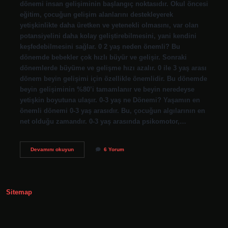
dönemi insan gelişiminin başlangıç ​​noktasıdır. Okul öncesi
eğitim, çocuğun gelişim alanlarını destekleyerek
yetişkinlikte daha üretken ve yetenekli olmasını, var olan
potansiyelini daha kolay geliştirebilmesini, yani kendini
keşfedebilmesini sağlar. 0 2 yaş neden önemli? Bu
dönemde bebekler çok hızlı büyür ve gelişir. Sonraki
dönemlerde büyüme ve gelişme hızı azalır. 0 ile 3 yaş arası
dönem beyin gelişimi için özellikle önemlidir. Bu dönemde
beyin gelişiminin %80’i tamamlanır ve beyin neredeyse
yetişkin boyutuna ulaşır. 0-3 yaş ne Dönemi? Yaşamın en
önemli dönemi 0-3 yaş arasıdır. Bu, çocuğun algılarının en
net olduğu zamandır. 0-3 yaş arasında psikomotor,…
0-
Devamını okuyun
6 Yorum
3
Yaş
Dönemi
Neden
Önemlidir
Sitemap