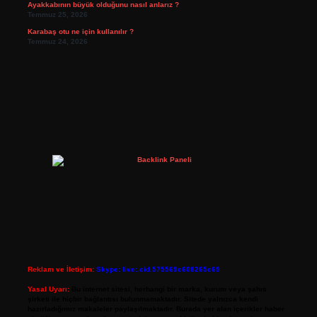
Ayakkabının büyük olduğunu nasıl anlarız ?
Temmuz 25, 2026
Karabaş otu ne için kullanılır ?
Temmuz 24, 2026
Reklam ve İletişim:
Skype: live:.cid.575569c608265c69
Yasal Uyarı:
Bu internet sitesi, herhangi bir marka, kurum veya şahıs
şirketi ile hiçbir bağlantısı bulunmamaktadır. Sitede yalnızca kendi
hazırladığımız makaleler paylaşılmaktadır. Burada yer alan içerikler haber