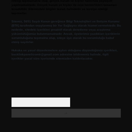
niteliği taşımamakta olup, gerçek kurum ve kişiler hakkında paylaşım
yapılmamaktadır. Gerçek kurum ve kişiler ile isim benzerlikleri tamamen
tesadüfidir. Sitemizdeki bilgiler taslak halindedir ve tavsiye niteliği
taşımazlar.
Sitemiz, 5651 Sayılı Kanun gereğince Bilgi Teknolojileri ve İletişim Kurumu
(BTK) tarafından onaylanmış bir Yer Sağlayıcı olarak hizmet vermektedir. Bu
nedenle, sitedeki içerikleri proaktif olarak denetleme veya araştırma
yükümlülüğümüz bulunmamaktadır. Ancak, üyelerimiz yazdıkları içeriklerin
sorumluluğunu taşımakta olup, siteye üye olarak bu sorumluluğu kabul
etmiş sayılırlar.
Hukuka ve yasal düzenlemelere aykırı olduğunu düşündüğünüz içerikleri,
backlinkpanelicomtr@gmail.com
adresine bildirmeniz halinde, ilgili
içerikler yasal süre içerisinde sitemizden kaldırılacaktır.
Arama