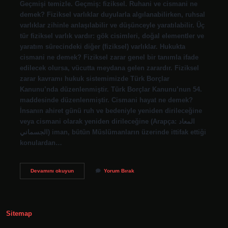
Geçmişi temizle. Geçmiş: fiziksel. Ruhani ve cismani ne
demek? Fiziksel varlıklar duyularla algılanabilirken, ruhsal
varlıklar zihinle anlaşılabilir ve düşünceyle yaratılabilir. Üç
tür fiziksel varlık vardır: gök cisimleri, doğal elementler ve
yaratım sürecindeki diğer (fiziksel) varlıklar. Hukukta
cismani ne demek? Fiziksel zarar genel bir tanımla ifade
edilecek olursa, vücutta meydana gelen zarardır. Fiziksel
zarar kavramı hukuk sistemimizde Türk Borçlar
Kanunu’nda düzenlenmiştir. Türk Borçlar Kanunu’nun 54.
maddesinde düzenlenmiştir. Cismani hayat ne demek?
İnsanın ahiret günü ruh ve bedeniyle yeniden dirileceğine
veya cismani olarak yeniden dirileceğine (Arapça: المعاد
الجسماني) iman, bütün Müslümanların üzerinde ittifak ettiği
konulardan…
Cismani
Devamını okuyun
Yorum Bırak
Tarzı
Ne
Demek
Sitemap