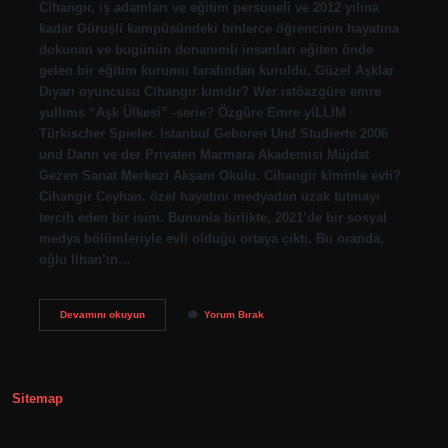
Cihangir, iş adamları ve eğitim personeli ve 2012 yılına
kadar Güruşli kampüsündeki binlerce öğrencinin hayatına
dokunan ve bugünün donanımlı insanları eğiten önde
gelen bir eğitim kurumu tarafından kuruldu. Güzel Aşklar
Diyarı oyuncusu Cihangir kimdir? Wer istöazgüre emre
yullıms “Aşk Ülkesi” -serie? Özgüre Emre yiLLIM
Türkischer Spieler. İstanbul Geboren Und Studierte 2006
und Dann ve der Privaten Marmara Akademisi Müjdat
Gezen Sanat Merkezi Akşam Okulu. Cihangir kiminle evli?
Cihangir Ceyhan, özel hayatını medyadan uzak tutmayı
tercih eden bir isim. Bununla birlikte, 2021’de bir sosyal
medya bölümleriyle evli olduğu ortaya çıktı. Bu oranda,
oğlu Ilhan’ın…
Cihangir
Devamını okuyun
Yorum Bırak
Mudur
Kim
Sitemap