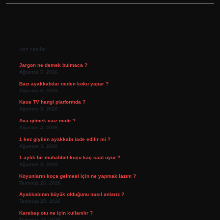
Sidebar
Son Yazılar
Jargon ne demek bulmaca ?
Ağustos 7, 2026
Bazı ayakkabılar neden koku yapar ?
Ağustos 6, 2026
Kaos TV hangi platformda ?
Ağustos 5, 2026
Ava gitmek caiz midir ?
Ağustos 4, 2026
1 kez giyilen ayakkabı iade edilir mi ?
Ağustos 3, 2026
1 aylık bir muhabbet kuşu kaç saat uyur ?
Ağustos 3, 2026
Koyunların koça gelmesi için ne yapmak lazım ?
Temmuz 26, 2026
Ayakkabının büyük olduğunu nasıl anlarız ?
Temmuz 25, 2026
Karabaş otu ne için kullanılır ?
Temmuz 24, 2026