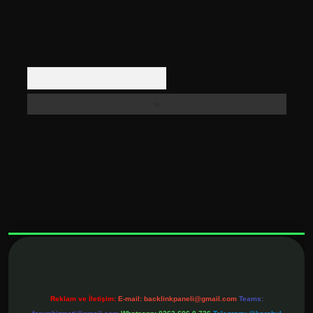
Arama
xbett.net
Reklam ve İletişim:
E-mail:
backlinkpaneli@gmail.com
Teams: