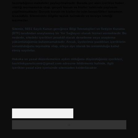
hazırladığımız makaleler paylaşılmaktadır. Burada yer alan içerikler haber
niteliği taşımamakta olup, gerçek kurum ve kişiler hakkında paylaşım
yapılmamaktadır. Gerçek kurum ve kişiler ile isim benzerlikleri tamamen
tesadüfidir. Sitemizdeki bilgiler taslak halindedir ve tavsiye niteliği
taşımazlar.
Sitemiz, 5651 Sayılı Kanun gereğince Bilgi Teknolojileri ve İletişim Kurumu
(BTK) tarafından onaylanmış bir Yer Sağlayıcı olarak hizmet vermektedir. Bu
nedenle, sitedeki içerikleri proaktif olarak denetleme veya araştırma
yükümlülüğümüz bulunmamaktadır. Ancak, üyelerimiz yazdıkları içeriklerin
sorumluluğunu taşımakta olup, siteye üye olarak bu sorumluluğu kabul
etmiş sayılırlar.
Hukuka ve yasal düzenlemelere aykırı olduğunu düşündüğünüz içerikleri,
backlinkpanelicomtr@gmail.com
adresine bildirmeniz halinde, ilgili
içerikler yasal süre içerisinde sitemizden kaldırılacaktır.
Arama