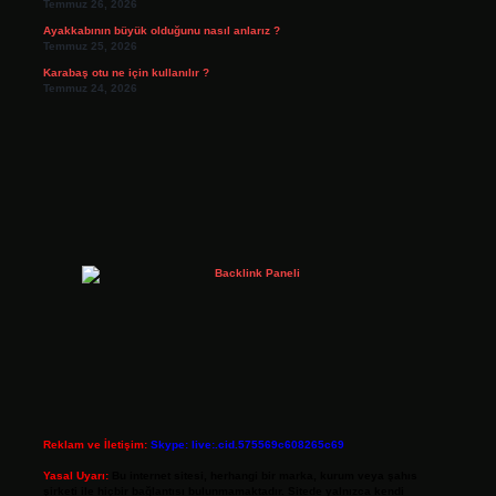
Temmuz 26, 2026
Ayakkabının büyük olduğunu nasıl anlarız ?
Temmuz 25, 2026
Karabaş otu ne için kullanılır ?
Temmuz 24, 2026
Reklam ve İletişim:
Skype: live:.cid.575569c608265c69
Yasal Uyarı:
Bu internet sitesi, herhangi bir marka, kurum veya şahıs
şirketi ile hiçbir bağlantısı bulunmamaktadır. Sitede yalnızca kendi