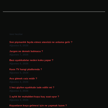
Sidebar
Son Yazılar
Son pişmanlık fayda etmez atasözü ne anlama gelir ?
Ağustos 8, 2026
Jargon ne demek bulmaca ?
Ağustos 7, 2026
Bazı ayakkabılar neden koku yapar ?
Ağustos 6, 2026
Kaos TV hangi platformda ?
Ağustos 5, 2026
Ava gitmek caiz midir ?
Ağustos 4, 2026
1 kez giyilen ayakkabı iade edilir mi ?
Ağustos 3, 2026
1 aylık bir muhabbet kuşu kaç saat uyur ?
Ağustos 3, 2026
Koyunların koça gelmesi için ne yapmak lazım ?