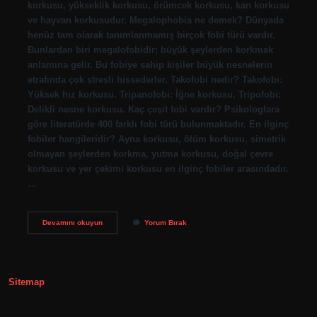
korkusu, yükseklik korkusu, örümcek korkusu, kan korkusu
ve hayvan korkusudur. Megalophobia ne demek? Dünyada
henüz tam olarak tanımlanmamış birçok fobi türü vardır.
Bunlardan biri megalofobidir; büyük şeylerden korkmak
anlamına gelir. Bu fobiye sahip kişiler büyük nesnelerin
etrafında çok stresli hissederler. Takofobi nedir? Takofobi:
Yüksek hız korkusu. Tripanofobi: İğne korkusu. Tripofobi:
Delikli nesne korkusu. Kaç çeşit fobi vardır? Psikologlara
göre literatürde 400 farklı fobi türü bulunmaktadır. En ilginç
fobiler hangileridir? Ayna korkusu, ölüm korkusu, simetrik
olmayan şeylerden korkma, yutma korkusu, doğal çevre
korkusu ve yer çekimi korkusu en ilginç fobiler arasındadır.
…
Megalofobi
Devamını okuyun
Yorum Bırak
Ne
Anlama
Gelir
Sitemap