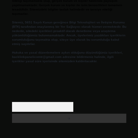
niteliği taşımamakta olup, gerçek kurum ve kişiler hakkında paylaşım
yapılmamaktadır. Gerçek kurum ve kişiler ile isim benzerlikleri tamamen
tesadüfidir. Sitemizdeki bilgiler taslak halindedir ve tavsiye niteliği
taşımazlar.
Sitemiz, 5651 Sayılı Kanun gereğince Bilgi Teknolojileri ve İletişim Kurumu
(BTK) tarafından onaylanmış bir Yer Sağlayıcı olarak hizmet vermektedir. Bu
nedenle, sitedeki içerikleri proaktif olarak denetleme veya araştırma
yükümlülüğümüz bulunmamaktadır. Ancak, üyelerimiz yazdıkları içeriklerin
sorumluluğunu taşımakta olup, siteye üye olarak bu sorumluluğu kabul
etmiş sayılırlar.
Hukuka ve yasal düzenlemelere aykırı olduğunu düşündüğünüz içerikleri,
backlinkpanelicomtr@gmail.com
adresine bildirmeniz halinde, ilgili
içerikler yasal süre içerisinde sitemizden kaldırılacaktır.
Arama