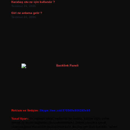
Karabaş otu ne için kullanılır ?
Temmuz 24, 2026
Girl ne anlama gelir ?
Temmuz 22, 2026
Reklam ve İletişim:
Skype: live:.cid.575569c608265c69
Yasal Uyarı:
Bu internet sitesi, herhangi bir marka, kurum veya şahıs
şirketi ile hiçbir bağlantısı bulunmamaktadır. Sitede yalnızca kendi
hazırladığımız makaleler paylaşılmaktadır. Burada yer alan içerikler haber