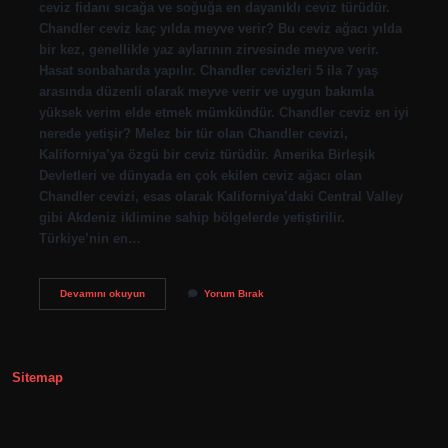
ceviz fidanı sıcağa ve soğuğa en dayanıklı ceviz türüdür.
Chandler ceviz kaç yılda meyve verir? Bu ceviz ağacı yılda
bir kez, genellikle yaz aylarının zirvesinde meyve verir.
Hasat sonbaharda yapılır. Chandler cevizleri 5 ila 7 yaş
arasında düzenli olarak meyve verir ve uygun bakımla
yüksek verim elde etmek mümkündür. Chandler ceviz en iyi
nerede yetişir? Melez bir tür olan Chandler cevizi,
Kaliforniya’ya özgü bir ceviz türüdür. Amerika Birleşik
Devletleri ve dünyada en çok ekilen ceviz ağacı olan
Chandler cevizi, esas olarak Kaliforniya’daki Central Valley
gibi Akdeniz iklimine sahip bölgelerde yetiştirilir.
Türkiye’nin en…
Chandler
Devamını okuyun
Yorum Bırak
Cevizi
Türkiyede
Yetişir
Mi
Sitemap