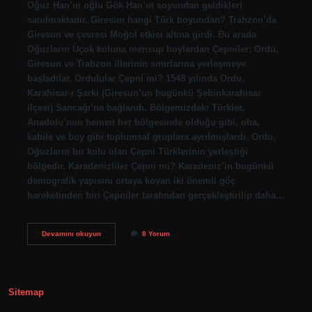
Oğuz Han’ın oğlu Gök Han’ın soyundan geldikleri
sanılmaktadır. Giresun hangi Türk boyundan? Trabzon’da
Giresun ve çevresi Moğol etkisi altına girdi. Bu arada
Oğuzların Üçok koluna mensup boylardan Çepniler; Ordu,
Giresun ve Trabzon illerinin sınırlarına yerleşmeye
başladılar. Ordulular Çepni mi? 1548 yılında Ordu,
Karahisar-ı Şarki (Giresun’un bugünkü Şebinkarahisar
ilçesi) Sancağı’na bağlandı. Bölgemizdeki Türkler,
Anadolu’nun hemen her bölgesinde olduğu gibi, oba,
kabile ve boy gibi toplumsal gruplara ayrılmışlardı. Ordu,
Oğuzların bir kolu olan Çepni Türklerinin yerleştiği
bölgedir. Karadenizliler Çepni mi? Karadeniz’in bugünkü
demografik yapısını ortaya koyan iki önemli göç
hareketinden biri Çepniler tarafından gerçekleştirilip daha…
Çepniler
Devamını okuyun
8 Yorum
Moğol
Mu
Sitemap