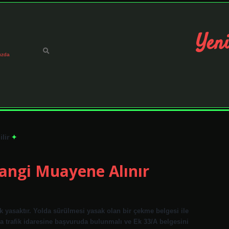
Yeni
ızda
lir
Hangi Muayene Alınır
 yasaktır. Yolda sürülmesi yasak olan bir çekme belgesi ile
 trafik idaresine başvuruda bulunmalı ve Ek 33/A belgesini