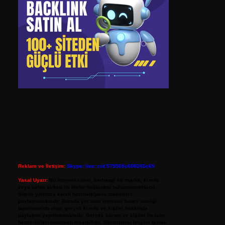
Reklam ve İletişim:
Skype: live:.cid.575569c608265c69
Yasal Uyarı:
Bu internet sitesi, herhangi bir marka, kurum
veya şahıs şirketi ile hiçbir bağlantısı bulunmamaktadır.
Sitede yalnızca kendi hazırladığımız makaleler
paylaşılmaktadır. Burada yer alan içerikler haber niteliği
taşımamakta olup, gerçek kurum ve kişiler hakkında
paylaşım yapılmamaktadır. Gerçek kurum ve kişiler ile isim
benzerlikleri tamamen tesadüfidir. Sitemizdeki bilgiler taslak