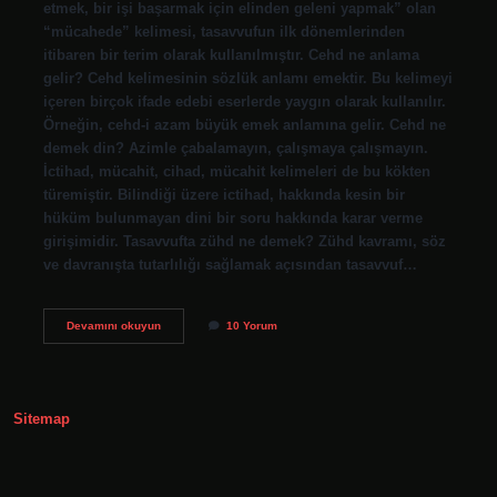
etmek, bir işi başarmak için elinden geleni yapmak” olan
“mücahede” kelimesi, tasavvufun ilk dönemlerinden
itibaren bir terim olarak kullanılmıştır. Cehd ne anlama
gelir? Cehd kelimesinin sözlük anlamı emektir. Bu kelimeyi
içeren birçok ifade edebi eserlerde yaygın olarak kullanılır.
Örneğin, cehd-i azam büyük emek anlamına gelir. Cehd ne
demek din? Azimle çabalamayın, çalışmaya çalışmayın.
İctihad, mücahit, cihad, mücahit kelimeleri de bu kökten
türemiştir. Bilindiği üzere ictihad, hakkında kesin bir
hüküm bulunmayan dini bir soru hakkında karar verme
girişimidir. Tasavvufta zühd ne demek? Zühd kavramı, söz
ve davranışta tutarlılığı sağlamak açısından tasavvuf…
Tasavvufta
Devamını okuyun
10 Yorum
Cehd
Ne
Demek
Sitemap