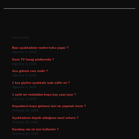
Sidebar
Son Yazılar
Bazı ayakkabılar neden koku yapar ?
Ağustos 6, 2026
Kaos TV hangi platformda ?
Ağustos 5, 2026
Ava gitmek caiz midir ?
Ağustos 4, 2026
1 kez giyilen ayakkabı iade edilir mi ?
Ağustos 3, 2026
1 aylık bir muhabbet kuşu kaç saat uyur ?
Ağustos 3, 2026
Koyunların koça gelmesi için ne yapmak lazım ?
Temmuz 26, 2026
Ayakkabının büyük olduğunu nasıl anlarız ?
Temmuz 25, 2026
Karabaş otu ne için kullanılır ?
Temmuz 24, 2026