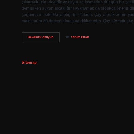
çıkarmak için idealdir ve çayın acılaşmadan düzgün bir şeki
demlerken suyun sıcaklığını ayarlamak da oldukça önemlidir.
çoğumuzun sıklıkla yaptığı bir hatadır. Çay yapraklarının 
maksimum 80 derece olmasına dikkat edin. Çay otomatı kaç 
Çay
Devamını okuyun
Yorum Bırak
Ocağı
Kaç
Derece
Olmalı
Sitemap