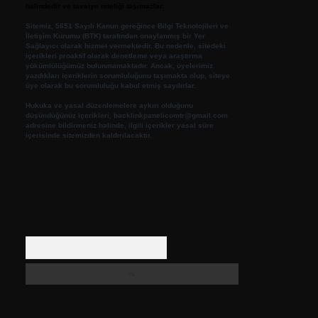
halindedir ve tavsiye niteliği taşımazlar.
Sitemiz, 5651 Sayılı Kanun gereğince Bilgi Teknolojileri ve
İletişim Kurumu (BTK) tarafından onaylanmış bir Yer
Sağlayıcı olarak hizmet vermektedir. Bu nedenle, sitedeki
içerikleri proaktif olarak denetleme veya araştırma
yükümlülüğümüz bulunmamaktadır. Ancak, üyelerimiz
yazdıkları içeriklerin sorumluluğunu taşımakta olup, siteye
üye olarak bu sorumluluğu kabul etmiş sayılırlar.
Hukuka ve yasal düzenlemelere aykırı olduğunu
düşündüğünüz içerikleri,
backlinkpanelicomtr@gmail.com
adresine bildirmeniz halinde, ilgili içerikler yasal süre
içerisinde sitemizden kaldırılacaktır.
Arama