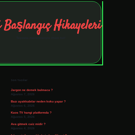
 Başlangıç Hikayeleri
Taşınma maceralarıyla ilham bul!
Sidebar
tulipbet
elexbett.net
Son Yazılar
Jargon ne demek bulmaca ?
Ağustos 7, 2026
Bazı ayakkabılar neden koku yapar ?
Ağustos 6, 2026
Kaos TV hangi platformda ?
Ağustos 5, 2026
Ava gitmek caiz midir ?
Ağustos 4, 2026