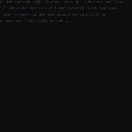
lde demlenmesini sağlar. Çay suyu sıcaklığı kaç derece olmalı? Çay
 En sık yapılan hatalardan biri olan kaynar su ile çay demlemek
yanmasını önlemek için demleme aşamasında su sıcaklığının
derece olmalı? Su sıcaklığının sabit…