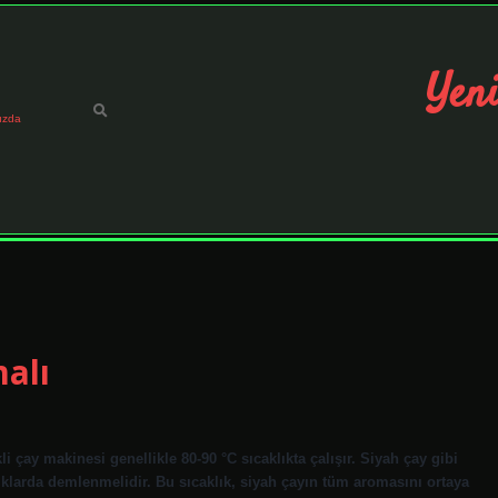
Yeni
ızda
alı
 çay makinesi genellikle 80-90 °C sıcaklıkta çalışır. Siyah çay gibi
ıklarda demlenmelidir. Bu sıcaklık, siyah çayın tüm aromasını ortaya