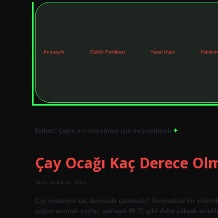
Anasayfa
Gizlilik Politikası
Yasal Uyarı
Hakkım
Etiket:
Çayın acı olmaması için ne yapılmalı
Çay Ocağı Kaç Derece Olm
Tarih: Aralık 30, 2024
Çay makinesi kaç derecede çalışmalı? Geleneksel bir elektrikli
yoğun aromalı çaylar, yaklaşık 90 °C gibi daha yüksek sıcakl