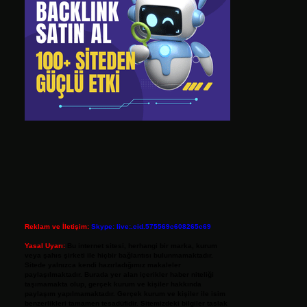
Reklam ve İletişim:
Skype: live:.cid.575569c608265c69
Yasal Uyarı:
Bu internet sitesi, herhangi bir marka, kurum
veya şahıs şirketi ile hiçbir bağlantısı bulunmamaktadır.
Sitede yalnızca kendi hazırladığımız makaleler
paylaşılmaktadır. Burada yer alan içerikler haber niteliği
taşımamakta olup, gerçek kurum ve kişiler hakkında
paylaşım yapılmamaktadır. Gerçek kurum ve kişiler ile isim
benzerlikleri tamamen tesadüfidir. Sitemizdeki bilgiler taslak