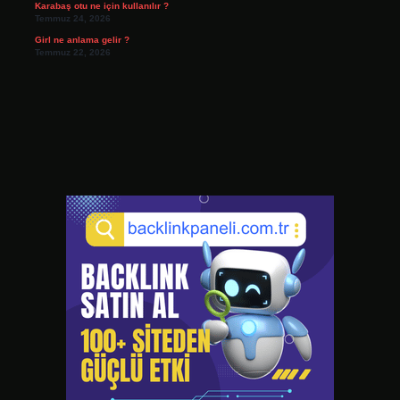
Karabaş otu ne için kullanılır ?
Temmuz 24, 2026
Girl ne anlama gelir ?
Temmuz 22, 2026