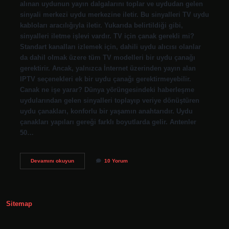
alınan uydunun yayın dalgalarını toplar ve uydudan gelen
sinyali merkezi uydu merkezine iletir. Bu sinyalleri TV uydu
kabloları aracılığıyla iletir. Yukarıda belirtildiği gibi,
sinyalleri iletme işlevi vardır. TV için çanak gerekli mi?
Standart kanalları izlemek için, dahili uydu alıcısı olanlar
da dahil olmak üzere tüm TV modelleri bir uydu çanağı
gerektirir. Ancak, yalnızca İnternet üzerinden yayın alan
IPTV seçenekleri ek bir uydu çanağı gerektirmeyebilir.
Canak ne işe yarar? Dünya yörüngesindeki haberleşme
uydularından gelen sinyalleri toplayıp veriye dönüştüren
uydu çanakları, konforlu bir yaşamın anahtarıdır. Uydu
çanakları yapıları gereği farklı boyutlarda gelir. Antenler
50…
Çanak
Devamını okuyun
10 Yorum
Ne
Işe
Yarar
Sitemap