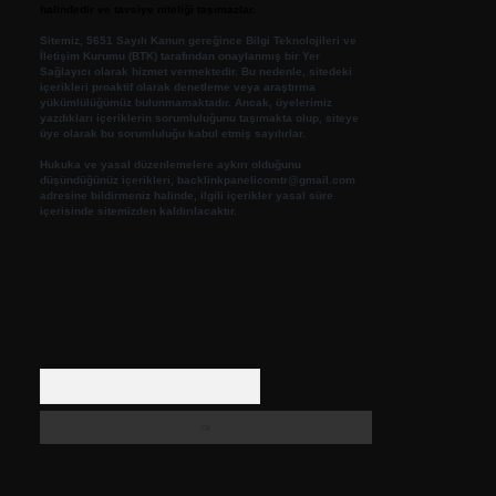
halindedir ve tavsiye niteliği taşımazlar.
Sitemiz, 5651 Sayılı Kanun gereğince Bilgi Teknolojileri ve
İletişim Kurumu (BTK) tarafından onaylanmış bir Yer
Sağlayıcı olarak hizmet vermektedir. Bu nedenle, sitedeki
içerikleri proaktif olarak denetleme veya araştırma
yükümlülüğümüz bulunmamaktadır. Ancak, üyelerimiz
yazdıkları içeriklerin sorumluluğunu taşımakta olup, siteye
üye olarak bu sorumluluğu kabul etmiş sayılırlar.
Hukuka ve yasal düzenlemelere aykırı olduğunu
düşündüğünüz içerikleri,
backlinkpanelicomtr@gmail.com
adresine bildirmeniz halinde, ilgili içerikler yasal süre
içerisinde sitemizden kaldırılacaktır.
Arama