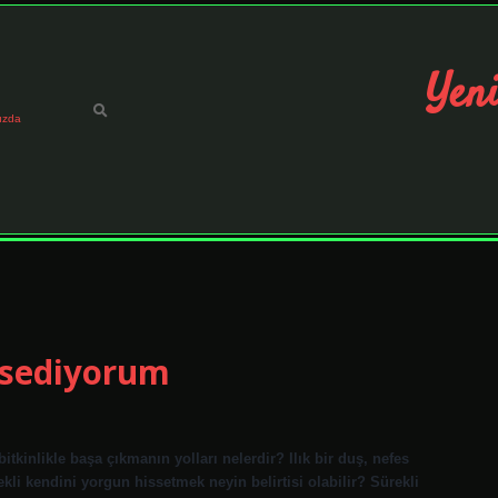
Yeni
ızda
ssediyorum
inlikle başa çıkmanın yolları nelerdir? Ilık bir duş, nefes
kli kendini yorgun hissetmek neyin belirtisi olabilir? Sürekli