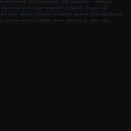
ssi kansızlık, tiroid hastalıkları, kalp hastalıkları, enfeksiyon
, depresyon ve stres gibi nedenlerle görülebilir. Enerjim yok
enli alımı, dengeli beslenme ve düzenli egzersiz yorgunluk hissiyle
n aynıysa ve/veya 2 haftadır devam ediyorsa, en yakın sağlık
…