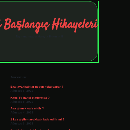
 Başlangıç Hikayeleri
Taşınma maceralarıyla ilham bul!
Sidebar
tulipbet
elexbett.net
Son Yazılar
Bazı ayakkabılar neden koku yapar ?
Ağustos 6, 2026
Kaos TV hangi platformda ?
Ağustos 5, 2026
Ava gitmek caiz midir ?
Ağustos 4, 2026
1 kez giyilen ayakkabı iade edilir mi ?
Ağustos 3, 2026