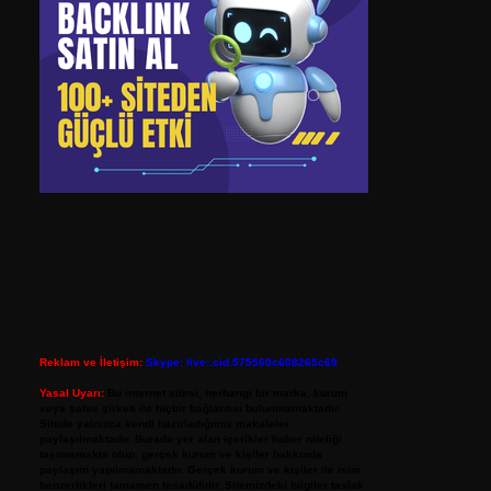
Reklam ve İletişim:
Skype: live:.cid.575569c608265c69
Yasal Uyarı:
Bu internet sitesi, herhangi bir marka, kurum
veya şahıs şirketi ile hiçbir bağlantısı bulunmamaktadır.
Sitede yalnızca kendi hazırladığımız makaleler
paylaşılmaktadır. Burada yer alan içerikler haber niteliği
taşımamakta olup, gerçek kurum ve kişiler hakkında
paylaşım yapılmamaktadır. Gerçek kurum ve kişiler ile isim
benzerlikleri tamamen tesadüfidir. Sitemizdeki bilgiler taslak