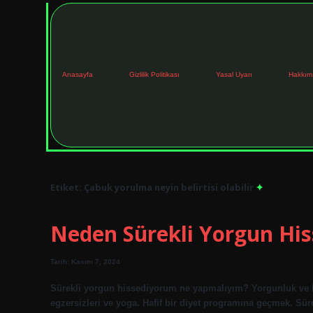
Anasayfa
Gizlilik Politikası
Yasal Uyarı
Hakkım
Etiket:
Çabuk yorulma neyin belirtisi olabilir
Neden Sürekli Yorgun Hi
Tarih: Kasım 7, 2024
Sürekli yorgun hissediyorum ne yapmalıyım? Yorgunluk ve bitk
egzersizleri ve yoga. Hafif bir diyet programına geçmek. Süre