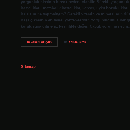
yorgunluk hissinin birçok nedeni olabilir. Sürekli yorgunluk hi
hastalıkları, metabolik hastalıklar, kanser, uyku bozuklukları
halsizim ne yapmalıyım? Gerekli vitamin ve minerallerin düz
başa çıkmanın en temel yöntemleridir. Yorgunluğunuz her gü
kuruluşuna gitmeniz kesinlikle değer. Çabuk yorulma neyin
Neden
Devamını okuyun
Yorum Bırak
Sürekli
Yorgun
Hissediyorum
Sitemap