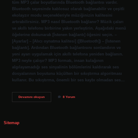
tüm MP3 çalar boyutlarında Bluetooth bağlantısı vardır.
Bluetooth sayesinde kablosuz olarak bağlanabilir ve çeşitli
ekolayzır modu seçenekleriyle müziğinizin kalitesini
artırabilirsiniz. MP3 nasıl Bluetooth bağlanır? Müzik çaları
ve akıllı telefonu birbirine yakın yerleştirin. Aşağıdaki menü
öğelerine dokunarak [İstenen bağlantı] öğesini seçin. –
[Ayarlar] – [Alıcı oynatma kalitesi] ([Bluetooth]) – [İstenen
bağlantı]. Ardından Bluetooth bağlantısını sonlandırın ve
yeni ayarı uygulamak için akıllı telefona yeniden bağlanın.
MP3 neyle çalışır? MP3 formatı, insan kulağının
algılayamadığı ses sinyalinin bölümlerini kaldırarak ses
dosyalarının boyutunu küçülten bir sıkıştırma algoritması
kullanır. Bu sıkıştırma, önemli bir ses kaybı olmadan ses…
Mp3E
Devamını okuyun
8 Yorum
Bluetooth
Kulaklık
Bağlanır
Mı
Sitemap