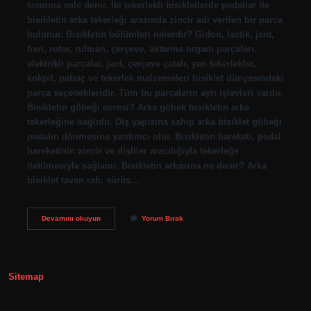
kısmına sele denir. İki tekerlekli bisikletlerde pedallar ile
bisikletin arka tekerleği arasında zincir adı verilen bir parça
bulunur. Bisikletin bölümleri nelerdir? Gidon, lastik, jant,
fren, rotor, rulman, çerçeve, aktarma organı parçaları,
elektrikli parçalar, jant, çerçeve çatalı, yan tekerlekler,
kokpit, pabuç ve tekerlek malzemeleri bisiklet dünyasındaki
parça seçenekleridir. Tüm bu parçaların ayrı işlevleri vardır.
Bisikletin göbeği neresi? Arka göbek bisikletin arka
tekerleğine bağlıdır. Diş yapısına sahip arka bisiklet göbeği
pedalın dönmesine yardımcı olur. Bisikletin hareketi, pedal
hareketinin zincir ve dişliler aracılığıyla tekerleğe
iletilmesiyle sağlanır. Bisikletin arkasına ne denir? Arka
bisiklet tavan rafı, sürüş…
Bisikletin
Devamını okuyun
Yorum Bırak
Oturma
Yerine
Ne
Denir
Sitemap