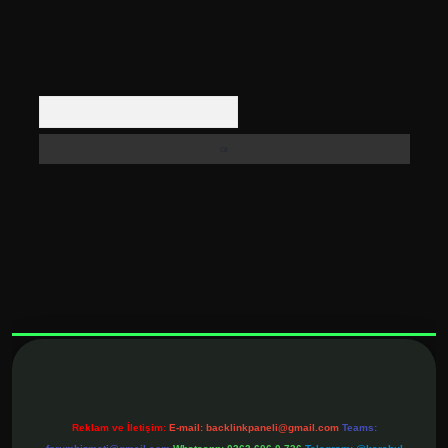
Arama
xbett.net
Reklam ve İletişim:
E-mail:
backlinkpaneli@gmail.com
Teams: