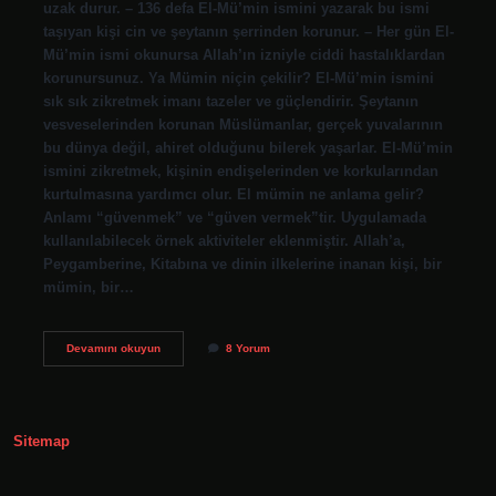
uzak durur. – 136 defa El-Mü’min ismini yazarak bu ismi
taşıyan kişi cin ve şeytanın şerrinden korunur. – Her gün El-
Mü’min ismi okunursa Allah’ın izniyle ciddi hastalıklardan
korunursunuz. Ya Mümin niçin çekilir? El-Mü’min ismini
sık sık zikretmek imanı tazeler ve güçlendirir. Şeytanın
vesveselerinden korunan Müslümanlar, gerçek yuvalarının
bu dünya değil, ahiret olduğunu bilerek yaşarlar. El-Mü’min
ismini zikretmek, kişinin endişelerinden ve korkularından
kurtulmasına yardımcı olur. El mümin ne anlama gelir?
Anlamı “güvenmek” ve “güven vermek”tir. Uygulamada
kullanılabilecek örnek aktiviteler eklenmiştir. Allah’a,
Peygamberine, Kitabına ve dinin ilkelerine inanan kişi, bir
mümin, bir…
El
Devamını okuyun
8 Yorum
Mümin
Zikri
Ne
Için
Çekilir
Sitemap