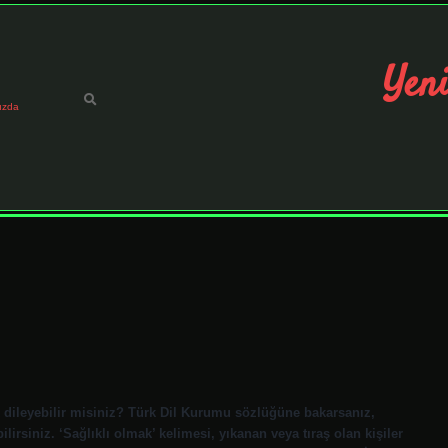
Yeni
ızda
k dileyebilir misiniz? Türk Dil Kurumu sözlüğüne bakarsanız,
ilirsiniz. ‘Sağlıklı olmak’ kelimesi, yıkanan veya tıraş olan kişiler