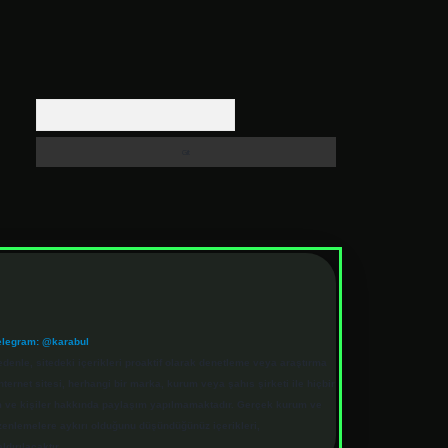
Arama
elegram: @karabul
denle, sitedeki içerikleri proaktif olarak denetleme veya araştırma
rnet sitesi, herhangi bir marka, kurum veya şahıs şirketi ile hiçbir
rum ve kişiler hakkında paylaşım yapılmamaktadır. Gerçek kurum ve
üzenlemelere aykırı olduğunu düşündüğünüz içerikleri,
ldırılacaktır.