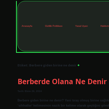
Anasayfa
Gizlilik Politikası
Yasal Uyarı
Hakkım
Etiket:
Berbere giden birine ne denir
Berberde Olana Ne Denir
Tarih: Ekim 26, 2024
Berbere giden birine ne denir? Yeni tıraş olmuş birine sağlı
‘sihhatler’ kelimesinin nazik bir kelime olarak geçtiğini göreb