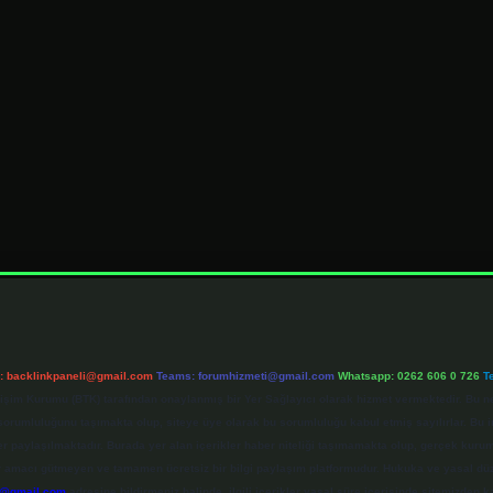
l:
backlinkpaneli@gmail.com
Teams:
forumhizmeti@gmail.com
Whatsapp: 0262 606 0 726
T
etişim Kurumu (BTK) tarafından onaylanmış bir Yer Sağlayıcı olarak hizmet vermektedir. Bu ne
umluluğunu taşımakta olup, siteye üye olarak bu sorumluluğu kabul etmiş sayılırlar. Bu inte
er paylaşılmaktadır. Burada yer alan içerikler haber niteliği taşımamakta olup, gerçek ku
 kar amacı gütmeyen ve tamamen ücretsiz bir bilgi paylaşım platformudur. Hukuka ve yasal d
r@gmail.com
adresine bildirmeniz halinde, ilgili içerikler yasal süre içerisinde sitemizden ka