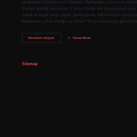
tarafından kullanılan bir ifadedir. Berberden çıkınca ne denil
Türkçe sözlük anlamları: 1 sonuç (after the hairdresser) may
Sakal ve bıyık tıraşı yapan profesyonel. Günümüzde birçok 
Berberden çıkan erkeğe ne denir? Tıraş olan kişiye genellikl
Berberde
Devamını okuyun
Yorum Bırak
Olana
Ne
Denir
Sitemap