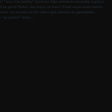
ir? “may it be healthy” teriminin diğer terimlerle kazandığı İngilizce-
 it be good! Berber olan kişiye ne denir? Erkek saçını kesen berber;
berber saç boyama ve fön çekme gibi işlemler de yapmaktadır.
e “iyi şanslar” denir.…