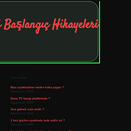
 Başlangıç Hikayeleri
Taşınma maceralarıyla ilham bul!
Sidebar
tulipbet
elexbett.net
Son Yazılar
Bazı ayakkabılar neden koku yapar ?
Ağustos 6, 2026
Kaos TV hangi platformda ?
Ağustos 5, 2026
Ava gitmek caiz midir ?
Ağustos 4, 2026
1 kez giyilen ayakkabı iade edilir mi ?
Ağustos 3, 2026