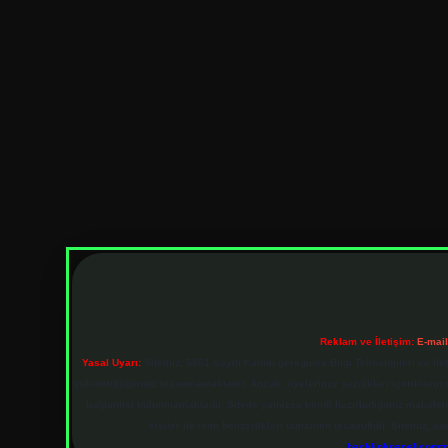
Reklam ve İletişim:
E-mai
Yasal Uyarı:
Sitemiz, 5651 Sayılı Kanun gereğince Bilgi Teknolojileri ve İl
yükümlülüğümüz bulunmamaktadır. Ancak, üyelerimiz yazdıkları içeriklerin sor
bağlantısı bulunmamaktadır. Sitede yalnızca kendi hazırladığımız makalel
kişiler ile isim benzerlikleri tamamen tesadüfidir. Sitemiz,
backlinkpanelicomt