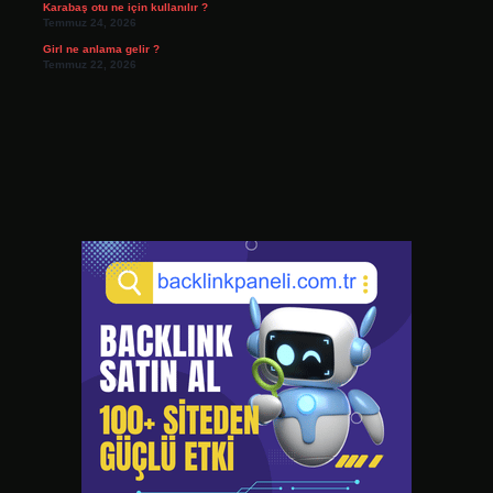
Karabaş otu ne için kullanılır ?
Temmuz 24, 2026
Girl ne anlama gelir ?
Temmuz 22, 2026