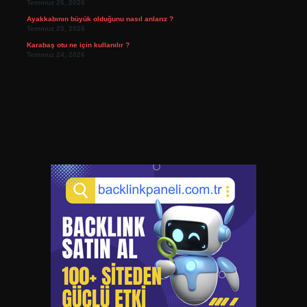
Temmuz 26, 2026
Ayakkabının büyük olduğunu nasıl anlarız ?
Temmuz 25, 2026
Karabaş otu ne için kullanılır ?
Temmuz 24, 2026