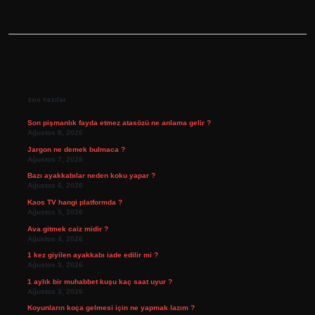
Sidebar
Son Yazılar
Son pişmanlık fayda etmez atasözü ne anlama gelir ?
Ağustos 8, 2026
Jargon ne demek bulmaca ?
Ağustos 7, 2026
Bazı ayakkabılar neden koku yapar ?
Ağustos 6, 2026
Kaos TV hangi platformda ?
Ağustos 5, 2026
Ava gitmek caiz midir ?
Ağustos 4, 2026
1 kez giyilen ayakkabı iade edilir mi ?
Ağustos 3, 2026
1 aylık bir muhabbet kuşu kaç saat uyur ?
Ağustos 3, 2026
Koyunların koça gelmesi için ne yapmak lazım ?