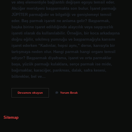
ve ateş elementiyle bağlantılı değişen egoyu temsil eder.
Akciğer meridyeni başparmakta son bulur. İşaret parmağı
JÜPİTER parmağıdır ve bilgeliği ve genişlemeyi temsil
eder. Baş parmak işareti ne anlama gelir? Başparmak,
başka birine işaret edildiğinde alaycılık veya saygısızlık
işareti olarak da kullanılabilir. Örneğin, bir koca arkadaşına
doğru eğilir, sıkılmış yumruğu ve başparmağıyla karısını
işaret ederken “Kadınlar, hepsi aynı,” derse, karısıyla bir
tartışmaya neden olur. Hangi parmak hangi organı temsil
ediyor? Başparmak diyaframa, işaret ve orta parmaklar
başa, yüzük parmağı kulaklara, serçe parmak ise mide,
bağırsaklar, karaciğer, pankreas, dalak, safra kesesi,
böbrekler, bel ve…
Baş
Devamını okuyun
Yorum Bırak
Parmak
Neyi
Sembolize
Eder
Sitemap