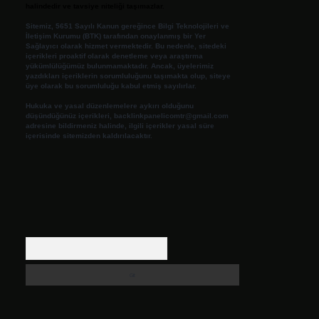
halindedir ve tavsiye niteliği taşımazlar.
Sitemiz, 5651 Sayılı Kanun gereğince Bilgi Teknolojileri ve
İletişim Kurumu (BTK) tarafından onaylanmış bir Yer
Sağlayıcı olarak hizmet vermektedir. Bu nedenle, sitedeki
içerikleri proaktif olarak denetleme veya araştırma
yükümlülüğümüz bulunmamaktadır. Ancak, üyelerimiz
yazdıkları içeriklerin sorumluluğunu taşımakta olup, siteye
üye olarak bu sorumluluğu kabul etmiş sayılırlar.
Hukuka ve yasal düzenlemelere aykırı olduğunu
düşündüğünüz içerikleri,
backlinkpanelicomtr@gmail.com
adresine bildirmeniz halinde, ilgili içerikler yasal süre
içerisinde sitemizden kaldırılacaktır.
Arama