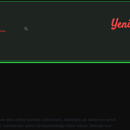
Yeni
ızda
e elde edilen balistik istihbaratın, balistiğin alt dallarının temel
i; istihbaratın delile dönüştürüldüğü bilim dalıdır. Balistik test