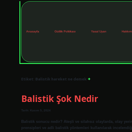
Anasayfa
Gizlilik Politikası
Yasal Uyarı
Hakkım
Etiket:
Balistik hareket ne demek
Balistik Şok Nedir
Tarih: Kasım 5, 2024
Balistik sonucu nedir? Ateşli ve silahsız olaylarda, olay yerind
prensipleri ve adli balistik yöntemleri kullanılarak incelendiğ