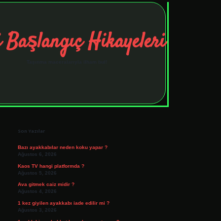
 Başlangıç Hikayeleri
Taşınma maceralarıyla ilham bul!
Sidebar
tulipbet
elexbett.net
Son Yazılar
Bazı ayakkabılar neden koku yapar ?
Ağustos 6, 2026
Kaos TV hangi platformda ?
Ağustos 5, 2026
Ava gitmek caiz midir ?
Ağustos 4, 2026
1 kez giyilen ayakkabı iade edilir mi ?
Ağustos 3, 2026