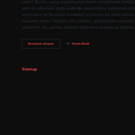
nedir? Bunlar, savaş başlıklarının belirli mesafelerde ürettiği 
yakıt örneklerinin statik elektriğe duyarlılığını belirlemek içi
mermilerin ve füzelerin hareketini inceleyen bir bilim dalıdır
malzeme nedir? Balistik zırh çelikleri, günümüzde savunma 
çeliklerdir. Bu çelikler, balistik saldırılara dayanacak şekild
Balistik
Devamını okuyun
Yorum Bırak
Şok
Nedir
Sitemap