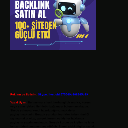
Reklam ve İletişim:
Skype: live:.cid.575569c608265c69
Yasal Uyarı:
Bu internet sitesi, herhangi bir marka, kurum
veya şahıs şirketi ile hiçbir bağlantısı bulunmamaktadır.
Sitede yalnızca kendi hazırladığımız makaleler
paylaşılmaktadır. Burada yer alan içerikler haber niteliği
taşımamakta olup, gerçek kurum ve kişiler hakkında
paylaşım yapılmamaktadır. Gerçek kurum ve kişiler ile isim
benzerlikleri tamamen tesadüfidir. Sitemizdeki bilgiler taslak