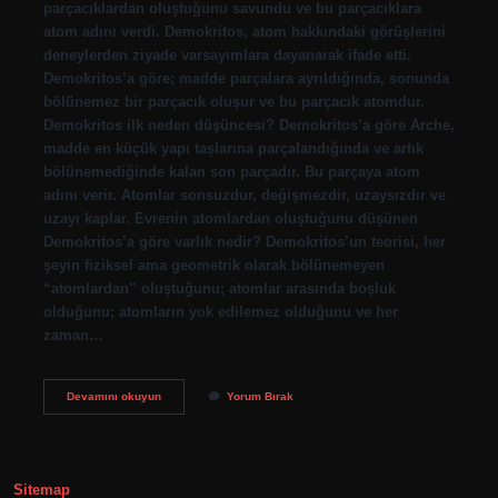
parçacıklardan oluştuğunu savundu ve bu parçacıklara
atom adını verdi. Demokritos, atom hakkındaki görüşlerini
deneylerden ziyade varsayımlara dayanarak ifade etti.
Demokritos’a göre; madde parçalara ayrıldığında, sonunda
bölünemez bir parçacık oluşur ve bu parçacık atomdur.
Demokritos ilk neden düşüncesi? Demokritos’a göre Arche,
madde en küçük yapı taşlarına parçalandığında ve artık
bölünemediğinde kalan son parçadır. Bu parçaya atom
adını verir. Atomlar sonsuzdur, değişmezdir, uzaysızdır ve
uzayı kaplar. Evrenin atomlardan oluştuğunu düşünen
Demokritos’a göre varlık nedir? Demokritos’un teorisi, her
şeyin fiziksel ama geometrik olarak bölünemeyen
“atomlardan” oluştuğunu; atomlar arasında boşluk
olduğunu; atomların yok edilemez olduğunu ve her
zaman…
Demokritos
Devamını okuyun
Yorum Bırak
Neden
Atom
Demiştir
Sitemap