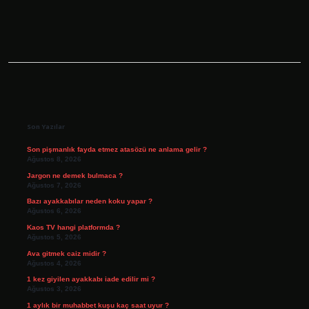
Sidebar
Son Yazılar
Son pişmanlık fayda etmez atasözü ne anlama gelir ?
Ağustos 8, 2026
Jargon ne demek bulmaca ?
Ağustos 7, 2026
Bazı ayakkabılar neden koku yapar ?
Ağustos 6, 2026
Kaos TV hangi platformda ?
Ağustos 5, 2026
Ava gitmek caiz midir ?
Ağustos 4, 2026
1 kez giyilen ayakkabı iade edilir mi ?
Ağustos 3, 2026
1 aylık bir muhabbet kuşu kaç saat uyur ?