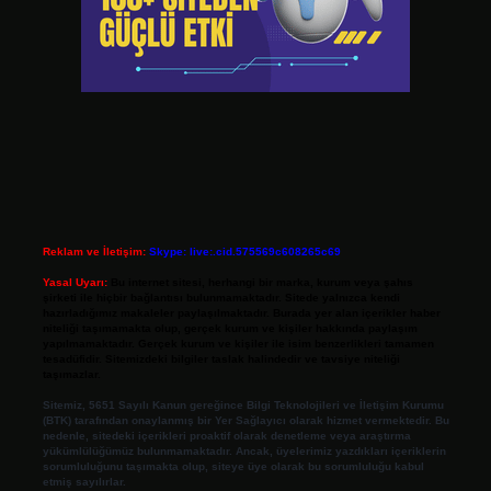
Reklam ve İletişim:
Skype: live:.cid.575569c608265c69
Yasal Uyarı:
Bu internet sitesi, herhangi bir marka, kurum veya şahıs
şirketi ile hiçbir bağlantısı bulunmamaktadır. Sitede yalnızca kendi
hazırladığımız makaleler paylaşılmaktadır. Burada yer alan içerikler haber
niteliği taşımamakta olup, gerçek kurum ve kişiler hakkında paylaşım
yapılmamaktadır. Gerçek kurum ve kişiler ile isim benzerlikleri tamamen
tesadüfidir. Sitemizdeki bilgiler taslak halindedir ve tavsiye niteliği
taşımazlar.
Sitemiz, 5651 Sayılı Kanun gereğince Bilgi Teknolojileri ve İletişim Kurumu
(BTK) tarafından onaylanmış bir Yer Sağlayıcı olarak hizmet vermektedir. Bu
nedenle, sitedeki içerikleri proaktif olarak denetleme veya araştırma
yükümlülüğümüz bulunmamaktadır. Ancak, üyelerimiz yazdıkları içeriklerin
sorumluluğunu taşımakta olup, siteye üye olarak bu sorumluluğu kabul
etmiş sayılırlar.