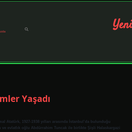
Yeni
ızda
mler Yaşadı
l Atatürk, 1927-1938 yılları arasında İstanbul’da bulunduğu
 evlatlık oğlu Abdürrahim Tuncak ile birlikte Şişli Halaskargazi