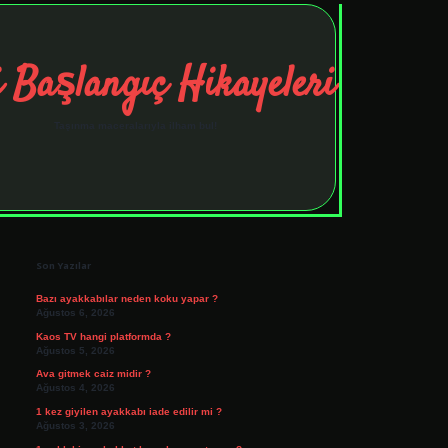
 Başlangıç Hikayeleri
Taşınma maceralarıyla ilham bul!
Sidebar
tulipbet
elexbett.net
Son Yazılar
Bazı ayakkabılar neden koku yapar ?
Ağustos 6, 2026
Kaos TV hangi platformda ?
Ağustos 5, 2026
Ava gitmek caiz midir ?
Ağustos 4, 2026
1 kez giyilen ayakkabı iade edilir mi ?
Ağustos 3, 2026