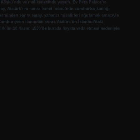
 Köşkü’nde ve malikanesinde yaşadı. Ev Pera Palace’ın
aray, Atatürk’ten sonra İsmet İnönü’nün cumhurbaşkanlığı
öneminden sonra saray, yabancı misafirleri ağırlamak amacıyla
umhuriyetin ilanından sonra Atatürk’ün İstanbul’daki
rk’ün 10 Kasım 1938’de burada hayata veda etmesi nedeniyle