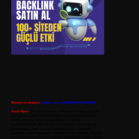
Reklam ve İletişim:
Skype: live:.cid.575569c608265c69
Yasal Uyarı:
Bu internet sitesi, herhangi bir marka, kurum
veya şahıs şirketi ile hiçbir bağlantısı bulunmamaktadır.
Sitede yalnızca kendi hazırladığımız makaleler
paylaşılmaktadır. Burada yer alan içerikler haber niteliği
taşımamakta olup, gerçek kurum ve kişiler hakkında
paylaşım yapılmamaktadır. Gerçek kurum ve kişiler ile isim
benzerlikleri tamamen tesadüfidir. Sitemizdeki bilgiler taslak