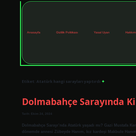
Anasayfa
Gizlilik Politikası
Yasal Uyarı
Hakkım
Etiket:
Atatürk hangi sarayları yaptırdı
Dolmabahçe Sarayında Ki
Tarih: Ekim 24, 2024
Dolmabahçe Sarayı’nda Atatürk yaşadı mı? Gazi Mustafa Kema
dönemde annesi Zübeyde Hanım, kız kardeşi Makbule Hanım ve