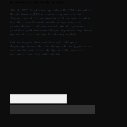
halindedir ve tavsiye niteliği taşımazlar.
Sitemiz, 5651 Sayılı Kanun gereğince Bilgi Teknolojileri ve
İletişim Kurumu (BTK) tarafından onaylanmış bir Yer
Sağlayıcı olarak hizmet vermektedir. Bu nedenle, sitedeki
içerikleri proaktif olarak denetleme veya araştırma
yükümlülüğümüz bulunmamaktadır. Ancak, üyelerimiz
yazdıkları içeriklerin sorumluluğunu taşımakta olup, siteye
üye olarak bu sorumluluğu kabul etmiş sayılırlar.
Hukuka ve yasal düzenlemelere aykırı olduğunu
düşündüğünüz içerikleri,
backlinkpanelicomtr@gmail.com
adresine bildirmeniz halinde, ilgili içerikler yasal süre
içerisinde sitemizden kaldırılacaktır.
Arama