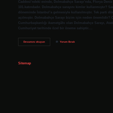
Caddesi’ndeki evinde, Dolmabahçe Sarayı’nda, Florya Deniz
101.katındadır. Dolmabahçe sarayını kimler kullanmıştır? S
döneminde İstanbul’a gelmesiyle kullanılmıştır. Tek parti d
açılmıştır. Dolmabahçe Sarayı bizim için neden önemlidir? C
Cumhurbaşkanlığı ikametgâhı olan Dolmabahçe Sarayı, Atatü
Cumhuriyet tarihinde özel bir öneme sahiptir.…
Dolmabahçe
Devamını okuyun
Yorum Bırak
Sarayında
Kimler
Yaşadı
Sitemap