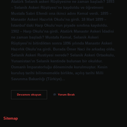
Atatürk Selanik askeri Rüştiyesine ne zaman başladı? 1893
– Selanik Askeri Rüştiyesi’ne kaydoldu ve öğretmeni
Mustafa Sabri Efendi ona ikinci adını Kemal verdi. 1895 –
Manastır Askeri Hazırlık Okulu’na girdi. 18 Mart 1899 –
İstanbul’daki Harp Okulu’nun piyade sınıfına kaydoldu.
1902 – Harp Okulu’na girdi. Atatürk Manastır Askeri İdadisi
ne zaman başladı? Mustafa Kemal, Selanik Askeri
Rüştiyesi’ni bitirdikten sonra 1896 yılında Manastır Askeri
Hazırlık Okulu’na girdi. Burada Ömer Naci ile arkadaş oldu.
Selanik Askeri Rustiyesi nerede? Selanik Askeri Ortaokulu,
Yunanistan’ın Selanik kentinde bulunan bir okuldur.
Osmanlı İmparatorluğu döneminde kurulmuştur. Kesin
kuruluş tarihi bilinmemekle birlikte, açılış tarihi Milli
Savunma Bakanlığı (Türkiye)…
Atatürk
Devamını okuyun
Yorum Bırak
Selanik
Askeri
Idadisi
Ne
Ne
Sitemap
Zaman
Girdi