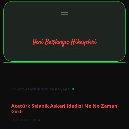
menüyü
Anasayfa
Gizlilik Politikası
Yasal Uyarı
aç
Hakkımızda
Yeni Başlangıç Hikayeleri
Taşınma maceralarıyla ilham bul!
Etiket:
Atatürk 1910da ne yaptı
Atatürk Selanik Askeri Idadisi Ne Ne Zaman
Girdi
Tarih: Ekim 18, 2024