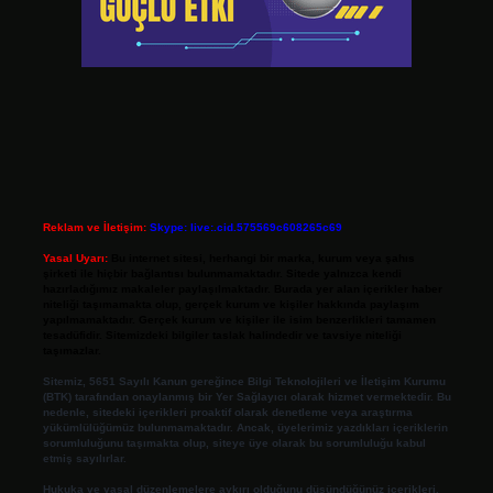
Reklam ve İletişim:
Skype: live:.cid.575569c608265c69
Yasal Uyarı:
Bu internet sitesi, herhangi bir marka, kurum veya şahıs
şirketi ile hiçbir bağlantısı bulunmamaktadır. Sitede yalnızca kendi
hazırladığımız makaleler paylaşılmaktadır. Burada yer alan içerikler haber
niteliği taşımamakta olup, gerçek kurum ve kişiler hakkında paylaşım
yapılmamaktadır. Gerçek kurum ve kişiler ile isim benzerlikleri tamamen
tesadüfidir. Sitemizdeki bilgiler taslak halindedir ve tavsiye niteliği
taşımazlar.
Sitemiz, 5651 Sayılı Kanun gereğince Bilgi Teknolojileri ve İletişim Kurumu
(BTK) tarafından onaylanmış bir Yer Sağlayıcı olarak hizmet vermektedir. Bu
nedenle, sitedeki içerikleri proaktif olarak denetleme veya araştırma
yükümlülüğümüz bulunmamaktadır. Ancak, üyelerimiz yazdıkları içeriklerin
sorumluluğunu taşımakta olup, siteye üye olarak bu sorumluluğu kabul
etmiş sayılırlar.
Hukuka ve yasal düzenlemelere aykırı olduğunu düşündüğünüz içerikleri,