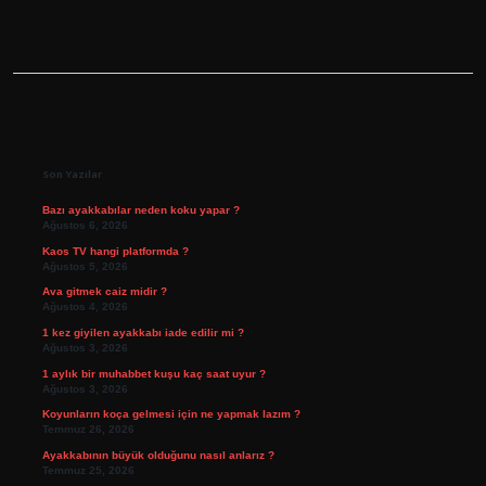
Sidebar
Son Yazılar
Bazı ayakkabılar neden koku yapar ?
Ağustos 6, 2026
Kaos TV hangi platformda ?
Ağustos 5, 2026
Ava gitmek caiz midir ?
Ağustos 4, 2026
1 kez giyilen ayakkabı iade edilir mi ?
Ağustos 3, 2026
1 aylık bir muhabbet kuşu kaç saat uyur ?
Ağustos 3, 2026
Koyunların koça gelmesi için ne yapmak lazım ?
Temmuz 26, 2026
Ayakkabının büyük olduğunu nasıl anlarız ?
Temmuz 25, 2026