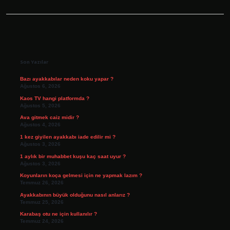
Sidebar
Son Yazılar
Bazı ayakkabılar neden koku yapar ?
Ağustos 6, 2026
Kaos TV hangi platformda ?
Ağustos 5, 2026
Ava gitmek caiz midir ?
Ağustos 4, 2026
1 kez giyilen ayakkabı iade edilir mi ?
Ağustos 3, 2026
1 aylık bir muhabbet kuşu kaç saat uyur ?
Ağustos 3, 2026
Koyunların koça gelmesi için ne yapmak lazım ?
Temmuz 26, 2026
Ayakkabının büyük olduğunu nasıl anlarız ?
Temmuz 25, 2026
Karabaş otu ne için kullanılır ?
Temmuz 24, 2026