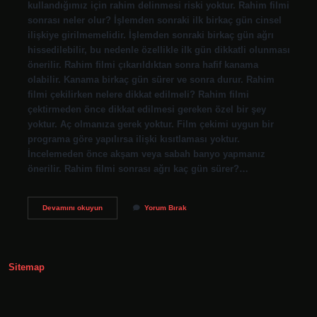
kullandığımız için rahim delinmesi riski yoktur. Rahim filmi
sonrası neler olur? İşlemden sonraki ilk birkaç gün cinsel
ilişkiye girilmemelidir. İşlemden sonraki birkaç gün ağrı
hissedilebilir, bu nedenle özellikle ilk gün dikkatli olunması
önerilir. Rahim filmi çıkarıldıktan sonra hafif kanama
olabilir. Kanama birkaç gün sürer ve sonra durur. Rahim
filmi çekilirken nelere dikkat edilmeli? Rahim filmi
çektirmeden önce dikkat edilmesi gereken özel bir şey
yoktur. Aç olmanıza gerek yoktur. Film çekimi uygun bir
programa göre yapılırsa ilişki kısıtlaması yoktur.
İncelemeden önce akşam veya sabah banyo yapmanız
önerilir. Rahim filmi sonrası ağrı kaç gün sürer?…
Rahim
Devamını okuyun
Yorum Bırak
Filminin
Yan
Etkileri
Nelerdir
Sitemap