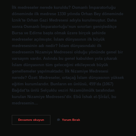
İlk medreseler nerede kuruldu? Osmanlı İmparatorluğu
döneminde ilk medrese 1330 yılında Orhan Bey döneminde
İznik’te Orhan Gazi Medresesi adıyla kurulmuştur. Daha
sonra Osmanlı İmparatorluğu’nun sınırları genişledikçe
Bursa ve Edirne başta olmak üzere birçok şehirde
medreseler açılmıştır. İslam dünyasının ilk büyük
medresesinin adı nedir? İslam dünyasındaki ilk
medresenin Nizamiye Medresesi olduğu yönünde genel bir
varsayım vardır. Aslında bu genel kabulden yola çıkarak
İslam dünyasının tüm geleceğini etkileyecek büyük
genellemeler yapılmaktadır. İlk Nizamiye Medresesi
nerede? Özet: Medreseler, ortaçağ İslam dünyasının yüksek
eğitim kurumlarıdır. Bunların en ünlüsü, 459’da (1067)
Bağdat’ta ünlü Selçuklu veziri Nizamülmülk tarafından
kurulan Nizamiye Medresesi’dir. Ebû İshak el-Şîrâzî, bu
medresenin…
Türk
Devamını okuyun
Yorum Bırak
İSlâm
Tarihinin
Ilk