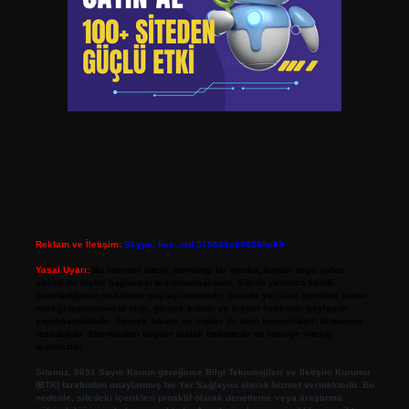
Reklam ve İletişim:
Skype: live:.cid.575569c608265c69
Yasal Uyarı:
Bu internet sitesi, herhangi bir marka, kurum veya şahıs
şirketi ile hiçbir bağlantısı bulunmamaktadır. Sitede yalnızca kendi
hazırladığımız makaleler paylaşılmaktadır. Burada yer alan içerikler haber
niteliği taşımamakta olup, gerçek kurum ve kişiler hakkında paylaşım
yapılmamaktadır. Gerçek kurum ve kişiler ile isim benzerlikleri tamamen
tesadüfidir. Sitemizdeki bilgiler taslak halindedir ve tavsiye niteliği
taşımazlar.
Sitemiz, 5651 Sayılı Kanun gereğince Bilgi Teknolojileri ve İletişim Kurumu
(BTK) tarafından onaylanmış bir Yer Sağlayıcı olarak hizmet vermektedir. Bu
nedenle, sitedeki içerikleri proaktif olarak denetleme veya araştırma