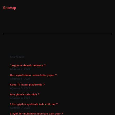
Medresesi
Nerededir
Sitemap
Sidebar
Son Yazılar
Jargon ne demek bulmaca ?
Ağustos 7, 2026
Bazı ayakkabılar neden koku yapar ?
Ağustos 6, 2026
Kaos TV hangi platformda ?
Ağustos 5, 2026
Ava gitmek caiz midir ?
Ağustos 4, 2026
1 kez giyilen ayakkabı iade edilir mi ?
Ağustos 3, 2026
1 aylık bir muhabbet kuşu kaç saat uyur ?