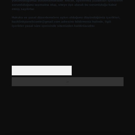
yükümlülüğümüz bulunmamaktadır. Ancak, üyelerimiz yazdıkları içeriklerin
sorumluluğunu taşımakta olup, siteye üye olarak bu sorumluluğu kabul
etmiş sayılırlar.
Hukuka ve yasal düzenlemelere aykırı olduğunu düşündüğünüz içerikleri,
backlinkpanelicomtr@gmail.com
adresine bildirmeniz halinde, ilgili
içerikler yasal süre içerisinde sitemizden kaldırılacaktır.
Arama