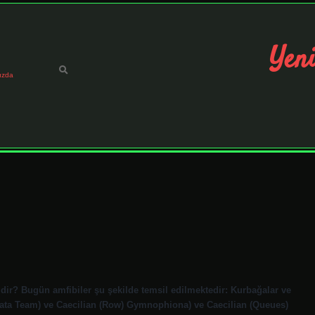
Yeni
ızda
dir? Bugün amfibiler şu şekilde temsil edilmektedir: Kurbağalar ve
ata Team) ve Caecilian (Row) Gymnophiona) ve Caecilian (Queues)