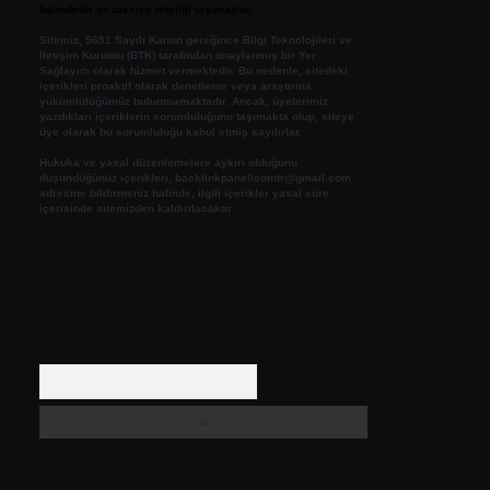
halindedir ve tavsiye niteliği taşımazlar.
Sitemiz, 5651 Sayılı Kanun gereğince Bilgi Teknolojileri ve
İletişim Kurumu (BTK) tarafından onaylanmış bir Yer
Sağlayıcı olarak hizmet vermektedir. Bu nedenle, sitedeki
içerikleri proaktif olarak denetleme veya araştırma
yükümlülüğümüz bulunmamaktadır. Ancak, üyelerimiz
yazdıkları içeriklerin sorumluluğunu taşımakta olup, siteye
üye olarak bu sorumluluğu kabul etmiş sayılırlar.
Hukuka ve yasal düzenlemelere aykırı olduğunu
düşündüğünüz içerikleri,
backlinkpanelicomtr@gmail.com
adresine bildirmeniz halinde, ilgili içerikler yasal süre
içerisinde sitemizden kaldırılacaktır.
Arama