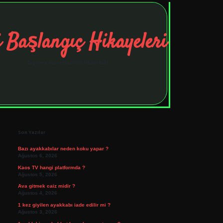
 Başlangıç Hikayeleri
Taşınma maceralarıyla ilham bul!
Sidebar
tulipbet
elexbett.net
Son Yazılar
Bazı ayakkabılar neden koku yapar ?
Ağustos 6, 2026
Kaos TV hangi platformda ?
Ağustos 5, 2026
Ava gitmek caiz midir ?
Ağustos 4, 2026
1 kez giyilen ayakkabı iade edilir mi ?
Ağustos 3, 2026