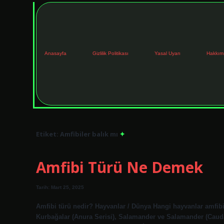
Anasayfa
Gizlilik Politikası
Yasal Uyarı
Hakkım
Etiket:
Amfibiler balık mı
Amfibi Türü Ne Demek
Tarih: Mart 25, 2025
Amfibi türü nedir? Hayvanlar / Dünya Hangi hayvanlar amfibi
Kurbağalar (Anura Serisi), Salamander ve Salamander (Caud