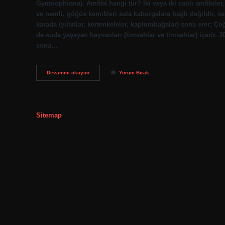
Gymnophiona). Amfibi hangi tür? İki veya iki canlı amfibiler, a
ve nemli, göğüs kemikleri asla kaburgalara bağlı değildir, se
karada (yılanlar, kertenkeleler, kaplumbağalar) sona erer; 
de suda yaşayan hayvanları (timsahlar ve timsahlar) içerir. 30
sona…
Amfibi
Devamını okuyun
Yorum Bırak
Türü
Ne
Demek
Sitemap