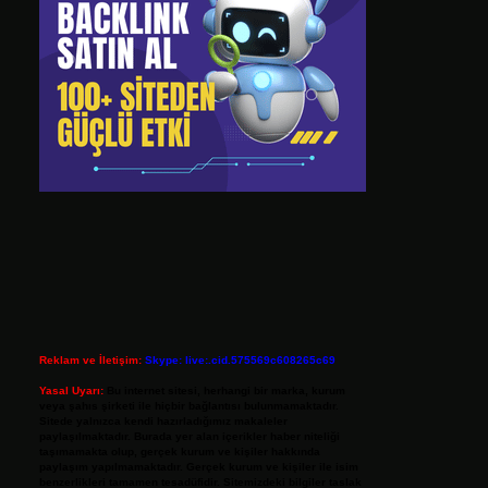
Reklam ve İletişim:
Skype: live:.cid.575569c608265c69
Yasal Uyarı:
Bu internet sitesi, herhangi bir marka, kurum
veya şahıs şirketi ile hiçbir bağlantısı bulunmamaktadır.
Sitede yalnızca kendi hazırladığımız makaleler
paylaşılmaktadır. Burada yer alan içerikler haber niteliği
taşımamakta olup, gerçek kurum ve kişiler hakkında
paylaşım yapılmamaktadır. Gerçek kurum ve kişiler ile isim
benzerlikleri tamamen tesadüfidir. Sitemizdeki bilgiler taslak