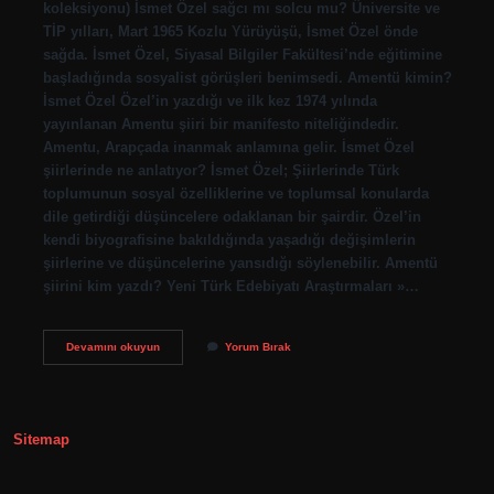
koleksiyonu) İsmet Özel sağcı mı solcu mu? Üniversite ve
TİP yılları, Mart 1965 Kozlu Yürüyüşü, İsmet Özel önde
sağda. İsmet Özel, Siyasal Bilgiler Fakültesi’nde eğitimine
başladığında sosyalist görüşleri benimsedi. Amentü kimin?
İsmet Özel Özel’in yazdığı ve ilk kez 1974 yılında
yayınlanan Amentu şiiri bir manifesto niteliğindedir.
Amentu, Arapçada inanmak anlamına gelir. İsmet Özel
şiirlerinde ne anlatıyor? İsmet Özel; Şiirlerinde Türk
toplumunun sosyal özelliklerine ve toplumsal konularda
dile getirdiği düşüncelere odaklanan bir şairdir. Özel’in
kendi biyografisine bakıldığında yaşadığı değişimlerin
şiirlerine ve düşüncelerine yansıdığı söylenebilir. Amentü
şiirini kim yazdı? Yeni Türk Edebiyatı Araştırmaları »…
Amentü
Devamını okuyun
Yorum Bırak
Şiirinin
Yazarı
Kimdir
Sitemap