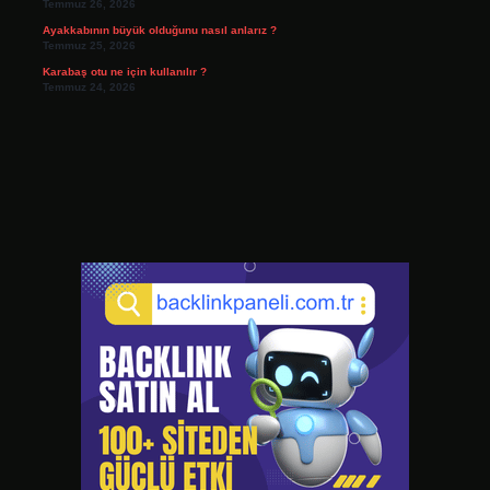
Temmuz 26, 2026
Ayakkabının büyük olduğunu nasıl anlarız ?
Temmuz 25, 2026
Karabaş otu ne için kullanılır ?
Temmuz 24, 2026