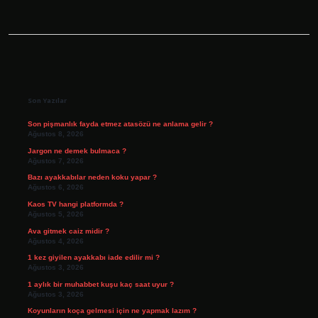
Sidebar
Son Yazılar
Son pişmanlık fayda etmez atasözü ne anlama gelir ?
Ağustos 8, 2026
Jargon ne demek bulmaca ?
Ağustos 7, 2026
Bazı ayakkabılar neden koku yapar ?
Ağustos 6, 2026
Kaos TV hangi platformda ?
Ağustos 5, 2026
Ava gitmek caiz midir ?
Ağustos 4, 2026
1 kez giyilen ayakkabı iade edilir mi ?
Ağustos 3, 2026
1 aylık bir muhabbet kuşu kaç saat uyur ?
Ağustos 3, 2026
Koyunların koça gelmesi için ne yapmak lazım ?