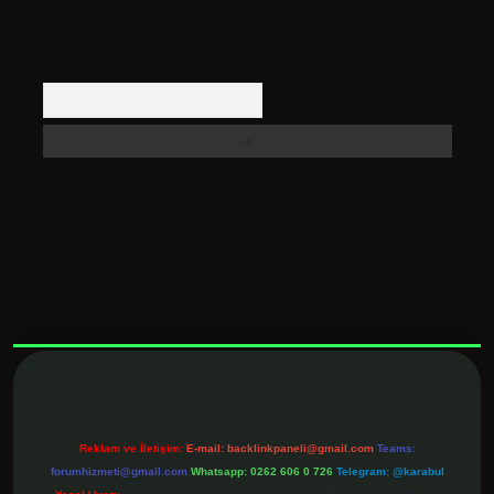
Arama
xbett.net
Reklam ve İletişim:
E-mail:
backlinkpaneli@gmail.com
Teams:
forumhizmeti@gmail.com
Whatsapp: 0262 606 0 726
Telegram: @karabul