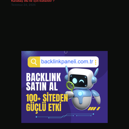
Karabaş otu ne için kullanılır ?
Temmuz 24, 2026