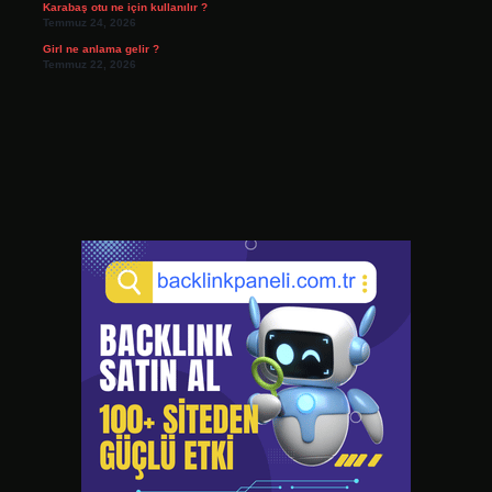
Karabaş otu ne için kullanılır ?
Temmuz 24, 2026
Girl ne anlama gelir ?
Temmuz 22, 2026