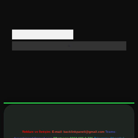
Arama
xbett.net
Reklam ve İletişim:
E-mail:
backlinkpaneli@gmail.com
Teams: