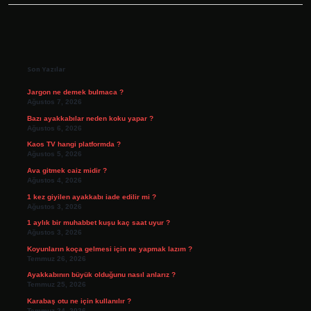
Sidebar
Son Yazılar
Jargon ne demek bulmaca ?
Ağustos 7, 2026
Bazı ayakkabılar neden koku yapar ?
Ağustos 6, 2026
Kaos TV hangi platformda ?
Ağustos 5, 2026
Ava gitmek caiz midir ?
Ağustos 4, 2026
1 kez giyilen ayakkabı iade edilir mi ?
Ağustos 3, 2026
1 aylık bir muhabbet kuşu kaç saat uyur ?
Ağustos 3, 2026
Koyunların koça gelmesi için ne yapmak lazım ?
Temmuz 26, 2026
Ayakkabının büyük olduğunu nasıl anlarız ?
Temmuz 25, 2026
Karabaş otu ne için kullanılır ?
Temmuz 24, 2026