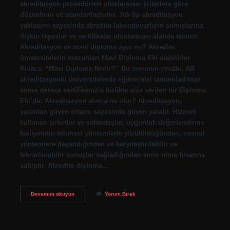
akreditasyon prosedürleri uluslararası kriterlere göre
düzenlenir ve standartlaştırılır. Tek tip akreditasyon
yaklaşımı sayesinde akredite laboratuvarların sonuçlarına
ilişkin raporlar ve sertifikalar uluslararası alanda tanınır.
Akreditasyon ve mavi diploma aynı mı? Akredite
üniversitelerin mezunları Mavi Diploma Eki alabilirler.
Kısaca, “Mavi Diploma Nedir?” Bu sorunun cevabı, AB
akreditasyonlu üniversitelerde eğitiminizi tamamladıktan
sonra derece sertifikanızla birlikte size verilen bir Diploma
Eki’dir. Akreditasyon alınca ne olur? Akreditasyon,
yaratılan güven ortamı sayesinde güven yaratır. Hizmeti
kullanan şirketler ve vatandaşlar, uygunluk değerlendirme
faaliyetinin bilimsel yöntemlerle yürütüldüğünden, nesnel
yöntemlere dayandığından ve karşılaştırılabilir ve
tekrarlanabilir sonuçlar sağladığından emin olma fırsatına
sahiptir. Akredite diploma…
Akreditasyon
Devamını okuyun
Yorum Bırak
Denklik
Midir