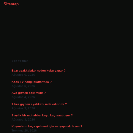
Sitemap
Sidebar
Son Yazılar
Bazı ayakkabılar neden koku yapar ?
Ağustos 6, 2026
Kaos TV hangi platformda ?
Ağustos 5, 2026
Ava gitmek caiz midir ?
Ağustos 4, 2026
1 kez giyilen ayakkabı iade edilir mi ?
Ağustos 3, 2026
1 aylık bir muhabbet kuşu kaç saat uyur ?
Ağustos 3, 2026
Koyunların koça gelmesi için ne yapmak lazım ?
Temmuz 26, 2026