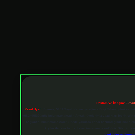
Reklam ve İletişim:
E-mai
Yasal Uyarı:
Sitemiz, 5651 Sayılı Kanun gereğince Bilgi Teknolojileri ve İl
yükümlülüğümüz bulunmamaktadır. Ancak, üyelerimiz yazdıkları içeriklerin sor
bağlantısı bulunmamaktadır. Sitede yalnızca kendi hazırladığımız makalel
kişiler ile isim benzerlikleri tamamen tesadüfidir. Sitemiz,
backlinkpanelicomt