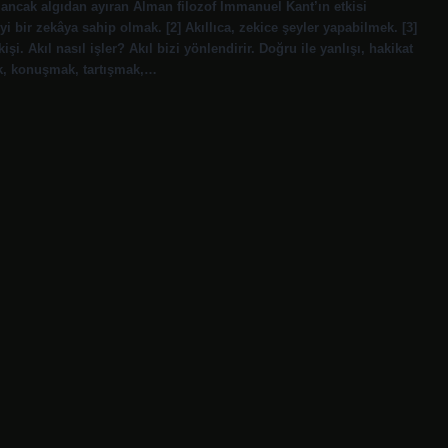
ancak algıdan ayıran Alman filozof Immanuel Kant’ın etkisi
i bir zekâya sahip olmak. [2] Akıllıca, zekice şeyler yapabilmek. [3]
 Akıl nasıl işler? Akıl bizi yönlendirir. Doğru ile yanlışı, hakikat
ek, konuşmak, tartışmak,…