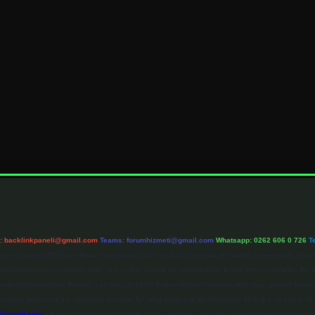
l:
backlinkpaneli@gmail.com
Teams:
forumhizmeti@gmail.com
Whatsapp: 0262 606 0 726
T
etişim Kurumu (BTK) tarafından onaylanmış bir Yer Sağlayıcı olarak hizmet vermektedir. Bu ne
umluluğunu taşımakta olup, siteye üye olarak bu sorumluluğu kabul etmiş sayılırlar. Bu inte
er paylaşılmaktadır. Burada yer alan içerikler haber niteliği taşımamakta olup, gerçek ku
 kar amacı gütmeyen ve tamamen ücretsiz bir bilgi paylaşım platformudur. Hukuka ve yasal d
r@gmail.com
adresine bildirmeniz halinde, ilgili içerikler yasal süre içerisinde sitemizden ka