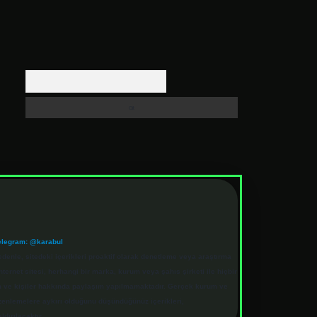
Arama
elegram: @karabul
denle, sitedeki içerikleri proaktif olarak denetleme veya araştırma
rnet sitesi, herhangi bir marka, kurum veya şahıs şirketi ile hiçbir
rum ve kişiler hakkında paylaşım yapılmamaktadır. Gerçek kurum ve
üzenlemelere aykırı olduğunu düşündüğünüz içerikleri,
ldırılacaktır.