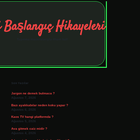
 Başlangıç Hikayeleri
Taşınma maceralarıyla ilham bul!
Sidebar
tulipbet
elexbett.net
Son Yazılar
Jargon ne demek bulmaca ?
Ağustos 7, 2026
Bazı ayakkabılar neden koku yapar ?
Ağustos 6, 2026
Kaos TV hangi platformda ?
Ağustos 5, 2026
Ava gitmek caiz midir ?
Ağustos 4, 2026