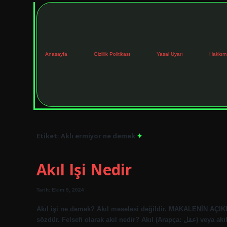
Anasayfa
Gizlilik Politikası
Yasal Uyarı
Hakkım
Etiket:
Aklı ermiyor ne demek
Akıl Işi Nedir
Tarih: Ekim 9, 2024
Akıl işi ne demek? Akıl meselesi değildir. MAKALENİN AÇIKLA
sözdür. Felsefi olarak akıl nedir? Akıl (Arapça: عقل) veya akıl, felsefede, kavramlar yaratma ve buna göre yönetme yeteneğidir.