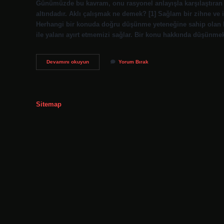
Günümüzde bu kavram, onu rasyonel anlayışla karşılaştıran 
altındadır. Aklı çalışmak ne demek? [1] Sağlam bir zihne ve iy
Herhangi bir konuda doğru düşünme yeteneğine sahip olan kişi.
ile yalanı ayırt etmemizi sağlar. Bir konu hakkında düşünm
Akıl
Devamını okuyun
Yorum Bırak
Işi
Nedir
Sitemap