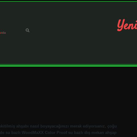
Yeni
ızda
kitilmiş ahşabı nasıl boyayacağınızı merak ediyorsanız, çoğu
mde su bazlı WoodMaXX Color Proof su bazlı dış mekan ahşap