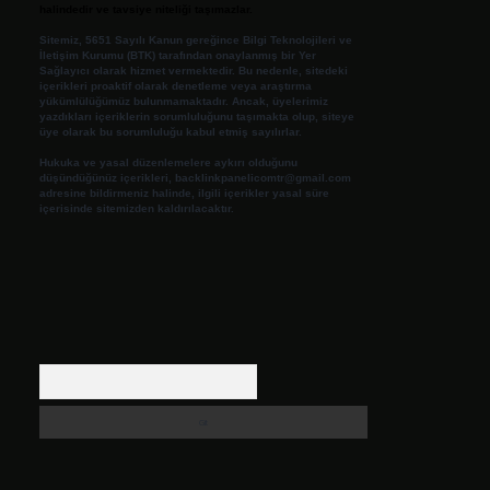
halindedir ve tavsiye niteliği taşımazlar.
Sitemiz, 5651 Sayılı Kanun gereğince Bilgi Teknolojileri ve
İletişim Kurumu (BTK) tarafından onaylanmış bir Yer
Sağlayıcı olarak hizmet vermektedir. Bu nedenle, sitedeki
içerikleri proaktif olarak denetleme veya araştırma
yükümlülüğümüz bulunmamaktadır. Ancak, üyelerimiz
yazdıkları içeriklerin sorumluluğunu taşımakta olup, siteye
üye olarak bu sorumluluğu kabul etmiş sayılırlar.
Hukuka ve yasal düzenlemelere aykırı olduğunu
düşündüğünüz içerikleri,
backlinkpanelicomtr@gmail.com
adresine bildirmeniz halinde, ilgili içerikler yasal süre
içerisinde sitemizden kaldırılacaktır.
Arama