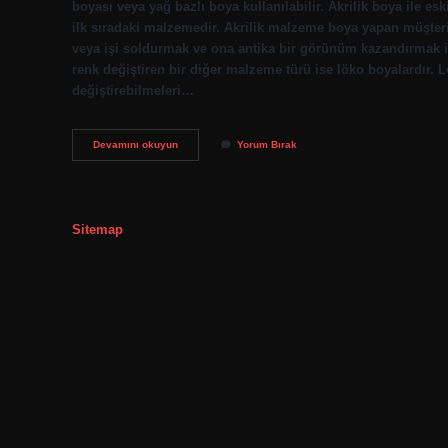
boyası veya yağ bazlı boya kullanılabilir. Akrilik boya ile es
ilk sıradaki malzemedir. Akrilik malzeme boya yapan müşteril
veya işi soldurmak ve ona antika bir görünüm kazandırmak içi
renk değiştiren bir diğer malzeme türü ise löko boyalardır. L
değiştirebilmeleri…
Eskitme
Devamını okuyun
Yorum Bırak
Boya
Nedir
Sitemap