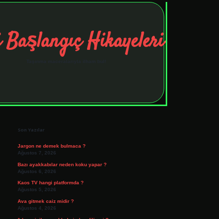
 Başlangıç Hikayeleri
Taşınma maceralarıyla ilham bul!
Sidebar
tulipbet
elexbett.net
Son Yazılar
Jargon ne demek bulmaca ?
Ağustos 7, 2026
Bazı ayakkabılar neden koku yapar ?
Ağustos 6, 2026
Kaos TV hangi platformda ?
Ağustos 5, 2026
Ava gitmek caiz midir ?
Ağustos 4, 2026