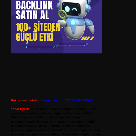
Reklam ve İletişim:
Skype: live:.cid.575569c608265c69
Yasal Uyarı:
Bu internet sitesi, herhangi bir marka, kurum
veya şahıs şirketi ile hiçbir bağlantısı bulunmamaktadır.
Sitede yalnızca kendi hazırladığımız makaleler
paylaşılmaktadır. Burada yer alan içerikler haber niteliği
taşımamakta olup, gerçek kurum ve kişiler hakkında
paylaşım yapılmamaktadır. Gerçek kurum ve kişiler ile isim
benzerlikleri tamamen tesadüfidir. Sitemizdeki bilgiler taslak