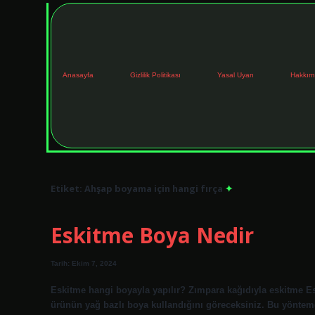
Anasayfa
Gizlilik Politikası
Yasal Uyarı
Hakkım
Etiket:
Ahşap boyama için hangi fırça
Eskitme Boya Nedir
Tarih: Ekim 7, 2024
Eskitme hangi boyayla yapılır? Zımpara kağıdıyla eskitme Es
ürünün yağ bazlı boya kullandığını göreceksiniz. Bu yönte