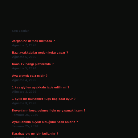
Sidebar
Son Yazılar
Jargon ne demek bulmaca ?
Ağustos 7, 2026
Bazı ayakkabılar neden koku yapar ?
Ağustos 6, 2026
Kaos TV hangi platformda ?
Ağustos 5, 2026
Ava gitmek caiz midir ?
Ağustos 4, 2026
1 kez giyilen ayakkabı iade edilir mi ?
Ağustos 3, 2026
1 aylık bir muhabbet kuşu kaç saat uyur ?
Ağustos 3, 2026
Koyunların koça gelmesi için ne yapmak lazım ?
Temmuz 26, 2026
Ayakkabının büyük olduğunu nasıl anlarız ?
Temmuz 25, 2026
Karabaş otu ne için kullanılır ?
Temmuz 24, 2026