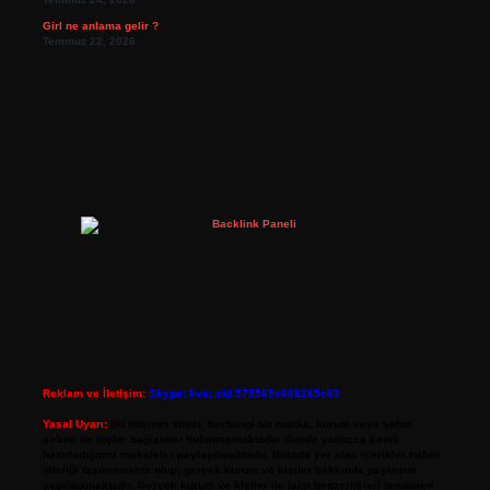
Girl ne anlama gelir ?
Temmuz 22, 2026
Reklam ve İletişim:
Skype: live:.cid.575569c608265c69
Yasal Uyarı:
Bu internet sitesi, herhangi bir marka, kurum veya şahıs
şirketi ile hiçbir bağlantısı bulunmamaktadır. Sitede yalnızca kendi
hazırladığımız makaleler paylaşılmaktadır. Burada yer alan içerikler haber
niteliği taşımamakta olup, gerçek kurum ve kişiler hakkında paylaşım
yapılmamaktadır. Gerçek kurum ve kişiler ile isim benzerlikleri tamamen