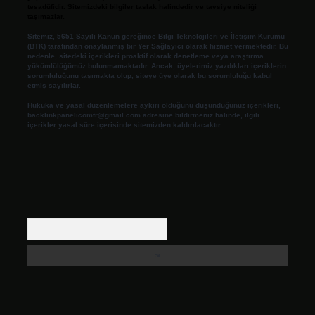
tesadüfidir. Sitemizdeki bilgiler taslak halindedir ve tavsiye niteliği
taşımazlar.
Sitemiz, 5651 Sayılı Kanun gereğince Bilgi Teknolojileri ve İletişim Kurumu
(BTK) tarafından onaylanmış bir Yer Sağlayıcı olarak hizmet vermektedir. Bu
nedenle, sitedeki içerikleri proaktif olarak denetleme veya araştırma
yükümlülüğümüz bulunmamaktadır. Ancak, üyelerimiz yazdıkları içeriklerin
sorumluluğunu taşımakta olup, siteye üye olarak bu sorumluluğu kabul
etmiş sayılırlar.
Hukuka ve yasal düzenlemelere aykırı olduğunu düşündüğünüz içerikleri,
backlinkpanelicomtr@gmail.com
adresine bildirmeniz halinde, ilgili
içerikler yasal süre içerisinde sitemizden kaldırılacaktır.
Arama