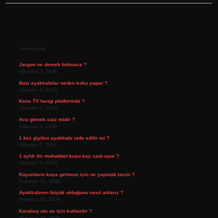
Sidebar
Son Yazılar
Jargon ne demek bulmaca ?
Ağustos 7, 2026
Bazı ayakkabılar neden koku yapar ?
Ağustos 6, 2026
Kaos TV hangi platformda ?
Ağustos 5, 2026
Ava gitmek caiz midir ?
Ağustos 4, 2026
1 kez giyilen ayakkabı iade edilir mi ?
Ağustos 3, 2026
1 aylık bir muhabbet kuşu kaç saat uyur ?
Ağustos 3, 2026
Koyunların koça gelmesi için ne yapmak lazım ?
Temmuz 26, 2026
Ayakkabının büyük olduğunu nasıl anlarız ?
Temmuz 25, 2026
Karabaş otu ne için kullanılır ?
Temmuz 24, 2026