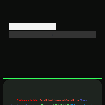
Arama
pbet
elexbett.net
Reklam ve İletişim:
E-mail:
backlinkpaneli@gmail.com
Teams: