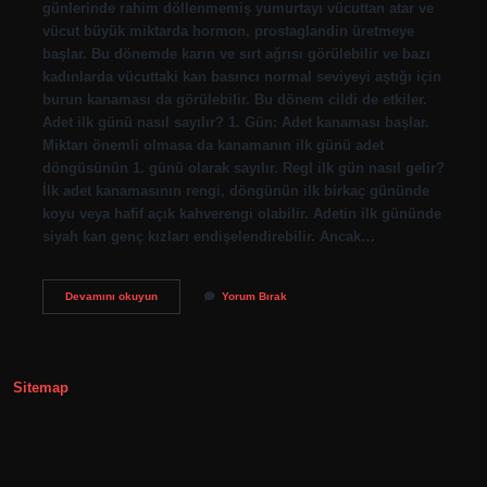
günlerinde rahim döllenmemiş yumurtayı vücuttan atar ve
vücut büyük miktarda hormon, prostaglandin üretmeye
başlar. Bu dönemde karın ve sırt ağrısı görülebilir ve bazı
kadınlarda vücuttaki kan basıncı normal seviyeyi aştığı için
burun kanaması da görülebilir. Bu dönem cildi de etkiler.
Adet ilk günü nasıl sayılır? 1. Gün: Adet kanaması başlar.
Miktarı önemli olmasa da kanamanın ilk günü adet
döngüsünün 1. günü olarak sayılır. Regl ilk gün nasıl gelir?
İlk adet kanamasının rengi, döngünün ilk birkaç gününde
koyu veya hafif açık kahverengi olabilir. Adetin ilk gününde
siyah kan genç kızları endişelendirebilir. Ancak…
Adetin
Devamını okuyun
Yorum Bırak
Birinci
Günü
Nasıl
Olur
Sitemap