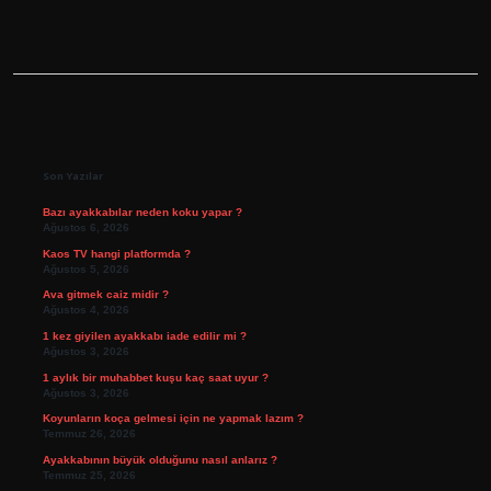
Sidebar
Son Yazılar
Bazı ayakkabılar neden koku yapar ?
Ağustos 6, 2026
Kaos TV hangi platformda ?
Ağustos 5, 2026
Ava gitmek caiz midir ?
Ağustos 4, 2026
1 kez giyilen ayakkabı iade edilir mi ?
Ağustos 3, 2026
1 aylık bir muhabbet kuşu kaç saat uyur ?
Ağustos 3, 2026
Koyunların koça gelmesi için ne yapmak lazım ?
Temmuz 26, 2026
Ayakkabının büyük olduğunu nasıl anlarız ?
Temmuz 25, 2026