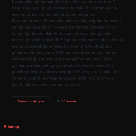
Eczaneden alınan hamilelik testi kesin sonuç verir mi?
Hamile kalmayı planlıyorsanız ve riskli bir durum yoksa,
evde idrar testi ile hamile olup olmadığınızı
öğrenebilirsiniz. Eczaneden satın alabileceğiniz bu testler
genellikle güvenilirdir ve adet gecikmesi olmadan önce
hamileliği tespit edebilir. Eczanelerde satılan gebelik
testleri ne kadar güvenilir? Yapılan çalışmalar idrar gebelik
testinin duyarlılığının (tespit oranının) %90 olduğunu
göstermiştir. Vakaların %10’unda embriyo henüz rahime
yerleşmediği için test yanlış negatif sonuç verir. Adet
gecikmesinden yedi gün sonra bu testlerle mevcut bir
gebeliğin tespit edilme olasılığı %97’ye çıkar. Gebelik test
çubuğu yanıltır mı? Kanda veya idrarda hCG hormonu
tespit edilirse ve test sonucu pozitif…
Eczaneden
Devamını okuyun
14 Yorum
Alınan
Gebelik
Testi
Ne
Kadar
Sitemap
Doğru