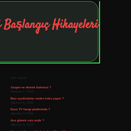
 Başlangıç Hikayeleri
Taşınma maceralarıyla ilham bul!
Sidebar
tulipbet
elexbett.net
Son Yazılar
Jargon ne demek bulmaca ?
Ağustos 7, 2026
Bazı ayakkabılar neden koku yapar ?
Ağustos 6, 2026
Kaos TV hangi platformda ?
Ağustos 5, 2026
Ava gitmek caiz midir ?
Ağustos 4, 2026