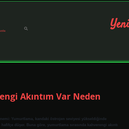
Yeni
ızda
engi Akıntım Var Neden
önemi: Yumurtlama, kandaki östrojen seviyesi yükseldiğinde
 hafifçe düşer. Buna göre, yumurtlama sırasında kahverengi akıntı