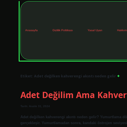
Anasayfa
Gizlilik Politikası
Yasal Uyarı
Hakkım
Etiket:
Adet değilken kahverengi akıntı neden gelir
Adet Değilim Ama Kahver
Tarih: Aralık 31, 2024
Adet değilken kahverengi akıntı neden gelir? Yumurtlama d
gerçekleşir. Yumurtlamadan sonra, kandaki östrojen seviyesi