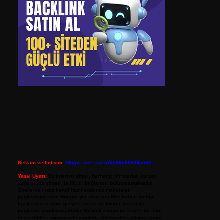
Reklam ve İletişim:
Skype: live:.cid.575569c608265c69
Yasal Uyarı:
Bu internet sitesi, herhangi bir marka, kurum
veya şahıs şirketi ile hiçbir bağlantısı bulunmamaktadır.
Sitede yalnızca kendi hazırladığımız makaleler
paylaşılmaktadır. Burada yer alan içerikler haber niteliği
taşımamakta olup, gerçek kurum ve kişiler hakkında
paylaşım yapılmamaktadır. Gerçek kurum ve kişiler ile isim
benzerlikleri tamamen tesadüfidir. Sitemizdeki bilgiler taslak