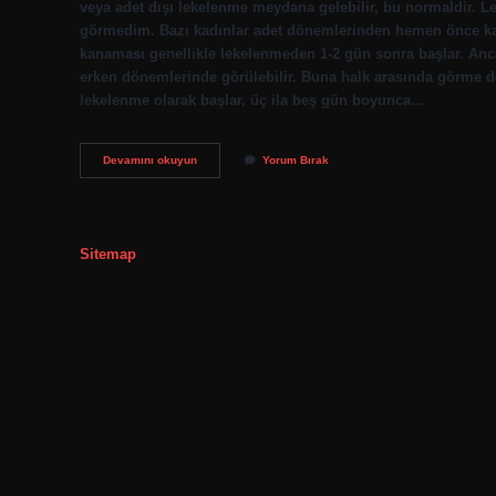
veya adet dışı lekelenme meydana gelebilir, bu normaldir.
görmedim. Bazı kadınlar adet dönemlerinden hemen önce kah
kanaması genellikle lekelenmeden 1-2 gün sonra başlar. An
erken dönemlerinde görülebilir. Buna halk arasında görme de
lekelenme olarak başlar, üç ila beş gün boyunca…
Adet
Devamını okuyun
Yorum Bırak
Değilim
Ama
Kahverengi
Akıntım
Var
Sitemap
Neden