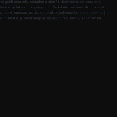
 Leke geldi ama adet olmadım neden? Lekelenmem var ama adet
verengi lekelenme yaşayabilir. Bu lekelenme normaldir ve adet
cak, adet kanamasına benzer şekilde yerleşme kanaması hamileliğin
nir. Adet dışı kahverengi akıntı kaç gün sürer? Adet kanaması