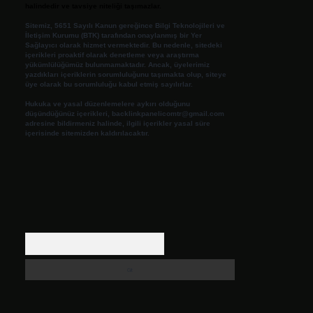
halindedir ve tavsiye niteliği taşımazlar.
Sitemiz, 5651 Sayılı Kanun gereğince Bilgi Teknolojileri ve
İletişim Kurumu (BTK) tarafından onaylanmış bir Yer
Sağlayıcı olarak hizmet vermektedir. Bu nedenle, sitedeki
içerikleri proaktif olarak denetleme veya araştırma
yükümlülüğümüz bulunmamaktadır. Ancak, üyelerimiz
yazdıkları içeriklerin sorumluluğunu taşımakta olup, siteye
üye olarak bu sorumluluğu kabul etmiş sayılırlar.
Hukuka ve yasal düzenlemelere aykırı olduğunu
düşündüğünüz içerikleri,
backlinkpanelicomtr@gmail.com
adresine bildirmeniz halinde, ilgili içerikler yasal süre
içerisinde sitemizden kaldırılacaktır.
Arama